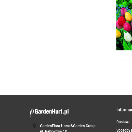
Informa
Dostawa
GardenFlora Home&Garden Group
Sposoby p
ul. Fabryczna 13