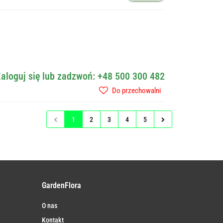
aloguj się lub zadzwoń: +48 500 300 482
Do przechowalni
1
2
3
4
5
GardenFlora
O nas
Kontakt