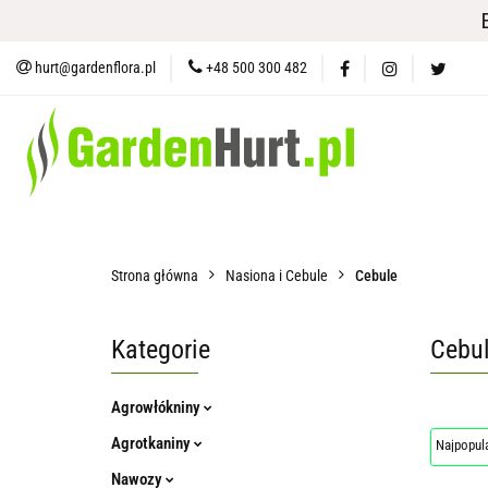
Materiały i Ochrona Gleby
Na
hurt@gardenflora.pl
+48 500 300 482
Plandeki i Akcesoria Budowlane
Materiały i Ochrona Gleby
Nasiona
Ogród
Narzę
Strona główna
Nasiona i Cebule
Cebule
Kategorie
Cebu
Agrowłókniny
Agrotkaniny
Nawozy