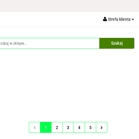
Ochrona Roślin
Strefa klienta
aże
Palety
Zaloguj się
Zarejestruj się
Dodaj zgłoszenie
Zgody cookies
 Akcesoria Budowlane
Dla Zwierząt
Akcesoria Pakowe
1
2
3
4
5