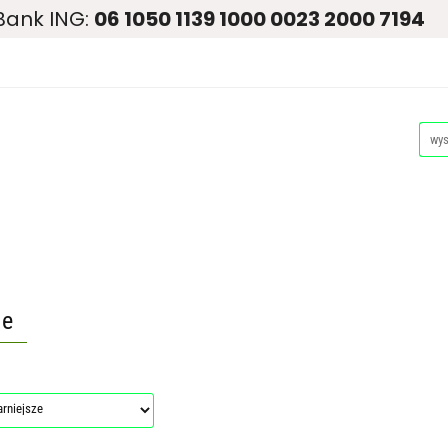
Bank ING:
06 1050 1139 1000 0023 2000 7194
siona
Ogród
Narzędzia i Maszyny
Nawadnianie i 
Dla Zwierząt
Akcesoria Pakowe
Promocje i Wyprzed
dzia i Maszyny
Nawadnianie i Ochrona Roślin
Plandeki i
Promocje i Wyprzedaże
Palety
le