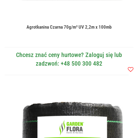
Agrotkanina Czarna 70g/m² UV 2,2m x 100mb
Chcesz znać ceny hurtowe? Zaloguj się lub
zadzwoń: +48 500 300 482
Do
przec