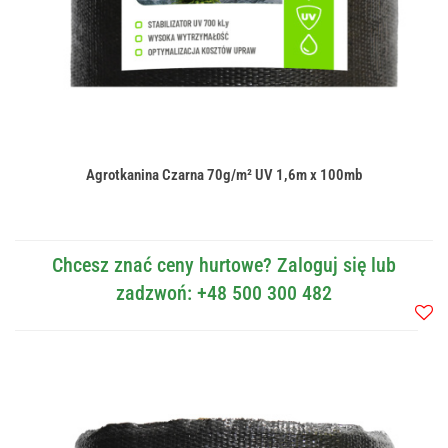
Agrotkanina Czarna 70g/m² UV 1,6m x 100mb
Chcesz znać ceny hurtowe? Zaloguj się lub
zadzwoń: +48 500 300 482
Do
przec