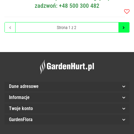
zadzwoń: +48 500 300 482
Do
przec
Dane adresowe
Informacje
Twoje konto
GardenFlora