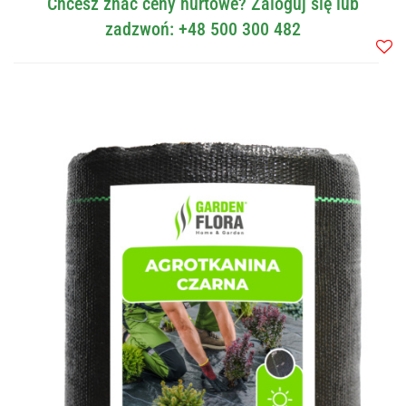
Chcesz znać ceny hurtowe? Zaloguj się lub
zadzwoń: +48 500 300 482
Do
przec