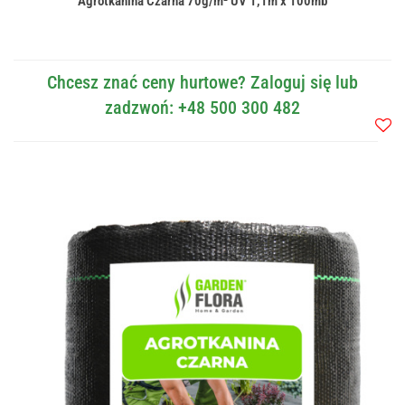
Agrotkanina Czarna 70g/m² UV 1,1m x 100mb
Chcesz znać ceny hurtowe? Zaloguj się lub
zadzwoń: +48 500 300 482
Do
przec