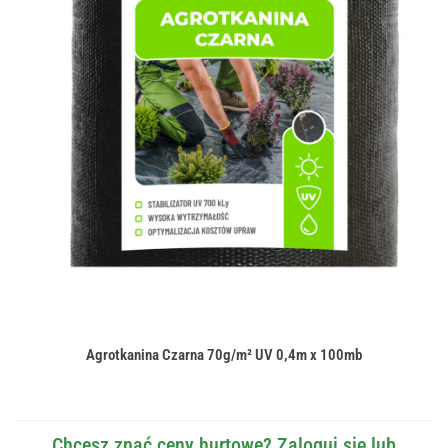
Agrotkanina Czarna 70g/m² UV 0,4m x 100mb
Chcesz znać ceny hurtowe? Zaloguj się lub