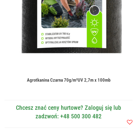
Agrotkanina Czarna 70g/m²UV 2,7m x 100mb
Chcesz znać ceny hurtowe? Zaloguj się lub
zadzwoń: +48 500 300 482
Do
przec