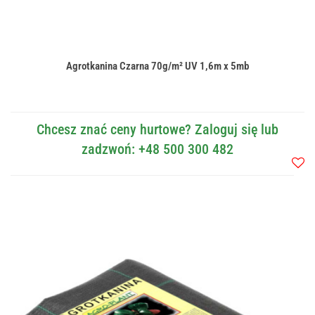
Agrotkanina Czarna 70g/m² UV 1,6m x 5mb
Chcesz znać ceny hurtowe? Zaloguj się lub
zadzwoń: +48 500 300 482
Do
przec