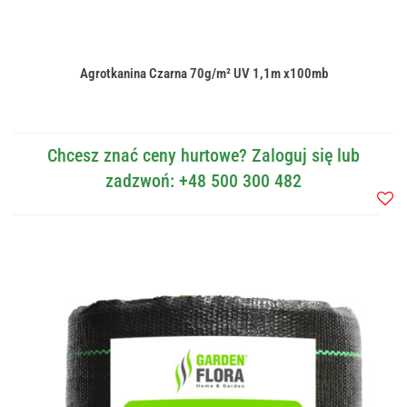
Agrotkanina Czarna 70g/m² UV 1,1m x100mb
Chcesz znać ceny hurtowe? Zaloguj się lub
zadzwoń: +48 500 300 482
Do
przec