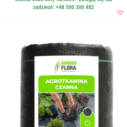
zadzwoń: +48 500 300 482
Do
przec