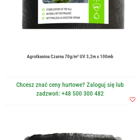
Agrotkanina Czarna 70g/m² UV 3,2m x 100mb
Chcesz znać ceny hurtowe? Zaloguj się lub
zadzwoń: +48 500 300 482
Do
przec