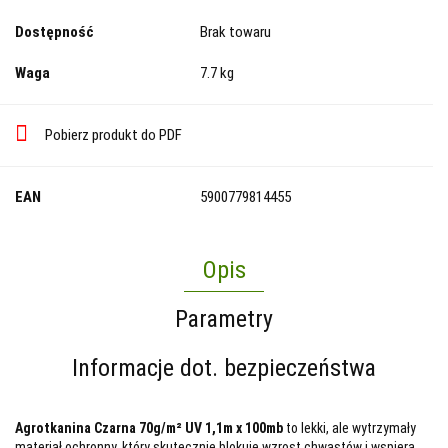
Dostępność
Brak towaru
Waga
7.7 kg
Pobierz produkt do PDF
EAN
5900779814455
Opis
Parametry
Informacje dot. bezpieczeństwa
Agrotkanina Czarna 70g/m² UV 1,1m x 100mb
to lekki, ale wytrzymały
materiał ochronny, który skutecznie blokuje wzrost chwastów i wspiera