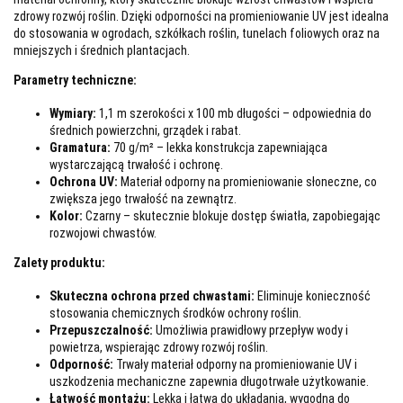
zdrowy rozwój roślin. Dzięki odporności na promieniowanie UV jest idealna
do stosowania w ogrodach, szkółkach roślin, tunelach foliowych oraz na
mniejszych i średnich plantacjach.
Parametry techniczne:
Wymiary:
1,1 m szerokości x 100 mb długości – odpowiednia do
średnich powierzchni, grządek i rabat.
Gramatura:
70 g/m² – lekka konstrukcja zapewniająca
wystarczającą trwałość i ochronę.
Ochrona UV:
Materiał odporny na promieniowanie słoneczne, co
zwiększa jego trwałość na zewnątrz.
Kolor:
Czarny – skutecznie blokuje dostęp światła, zapobiegając
rozwojowi chwastów.
Zalety produktu:
Skuteczna ochrona przed chwastami:
Eliminuje konieczność
stosowania chemicznych środków ochrony roślin.
Przepuszczalność:
Umożliwia prawidłowy przepływ wody i
powietrza, wspierając zdrowy rozwój roślin.
Odporność:
Trwały materiał odporny na promieniowanie UV i
uszkodzenia mechaniczne zapewnia długotrwałe użytkowanie.
Łatwość montażu:
Lekka i łatwa do układania, wygodna do