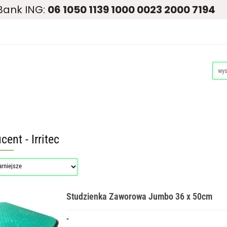
Bank ING:
06 1050 1139 1000 0023 2000 7194
siona
Ogród
Narzędzia i Maszyny
Nawadnianie i 
Dla Zwierząt
Akcesoria Pakowe
Promocje i Wyprzed
dzia i Maszyny
Nawadnianie i Ochrona Roślin
Plandeki i
Promocje i Wyprzedaże
Palety
cent - Irritec
Studzienka Zaworowa Jumbo 36 x 50cm
-