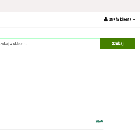
Ochrona Roślin
Strefa klienta
aże
Palety
Zaloguj się
Zarejestruj się
Dodaj zgłoszenie
Zgody cookies
 Akcesoria Budowlane
Dla Zwierząt
Akcesoria Pakowe