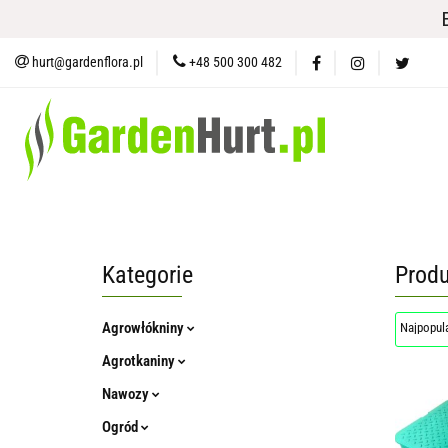
Materiały i Ochrona Gleby
Na
hurt@gardenflora.pl
+48 500 300 482
Plandeki i Akcesoria Budowlane
Materiały i Ochrona Gleby
Nasiona
Ogród
Narzę
Kategorie
Produ
Agrowłókniny
Agrotkaniny
Nawozy
Ogród