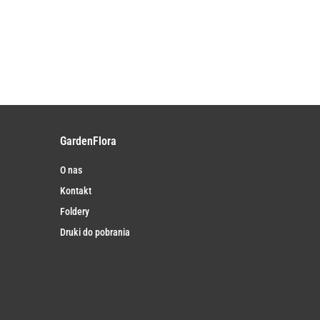
GardenFlora
O nas
Kontakt
Foldery
Druki do pobrania