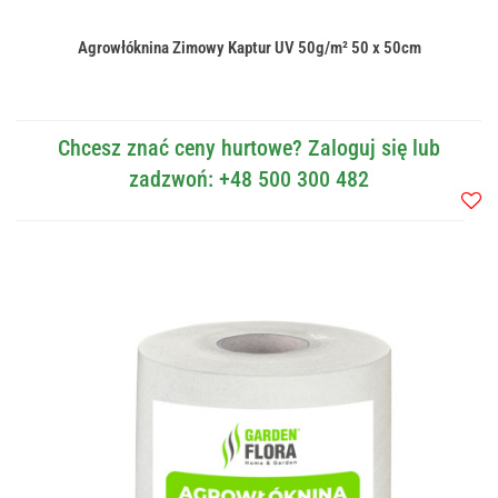
Agrowłóknina Zimowy Kaptur UV 50g/m² 50 x 50cm
Chcesz znać ceny hurtowe? Zaloguj się lub
zadzwoń: +48 500 300 482
Do
przec