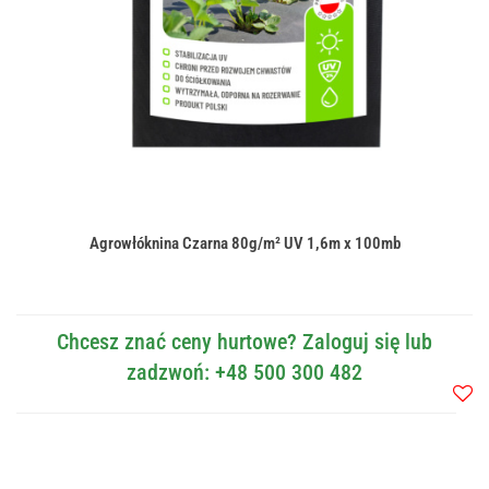
Agrowłóknina Czarna 80g/m² UV 1,6m x 100mb
Chcesz znać ceny hurtowe? Zaloguj się lub
zadzwoń: +48 500 300 482
Do
przec