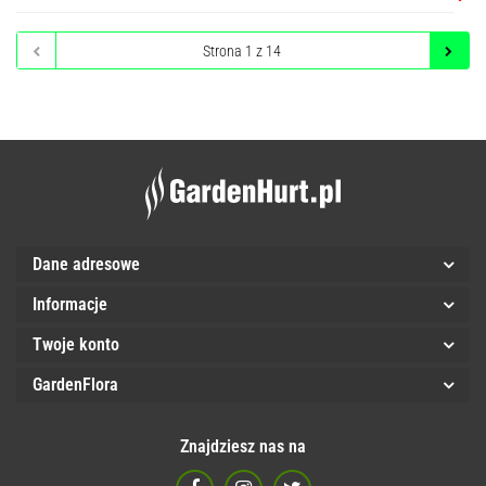
Do
przec
Dane adresowe
Informacje
Twoje konto
GardenFlora
Znajdziesz nas na