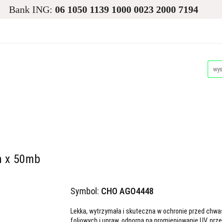
Bank ING:
06 1050 1139 1000 0023 2000 7194
asiona
Ogród
Narzędzia i Maszyny
Nawadnianie i
Dla Zwierząt
Akcesoria Pakowe
Promocje i Wyprz
d
Narzędzia i Maszyny
Nawadnianie i Ochrona Roślin
Akcesoria Pakowe
Promocje i Wyprzedaże
Palety
m x 50mb
Symbol:
CHO AGO4448
Lekka, wytrzymała i skuteczna w ochronie przed chwas
foliowych i upraw, odporna na promieniowanie UV, prz