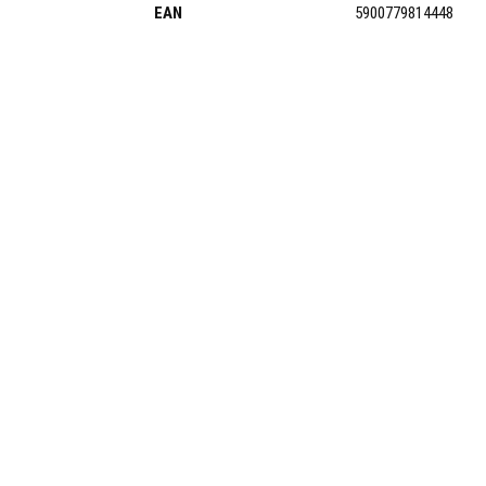
EAN
5900779814448