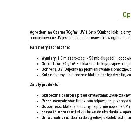
Op
Agrotkanina Czarna 70g/m² UV 1,6m x 50mb
to lekki, ale 
promieniowanie UV jest idealna do stosowania w ogrodach, sz
Parametry techniczne:
Wymiary:
1,6 m szerokości x 50 mb długości – odpowie
Gramatura:
70 g/m² – lekka konstrukcja, zapewniając
Ochrona UV:
Odporny na promieniowanie słoneczne, c
Kolor:
Czarny – skutecznie blokuje dostęp światła, z
Zalety produktu:
Skuteczna ochrona przed chwastami:
Zwalcza chwa
Przepuszczalność:
Umożliwia odpowiedni przepływ wod
Odporność:
Materiał odporny na promieniowanie UV 
Łatwość montażu:
Lekka i łatwa do układania, wygo
Uniwersalność:
Idealna do ogrodów, szkółek roślin, tu