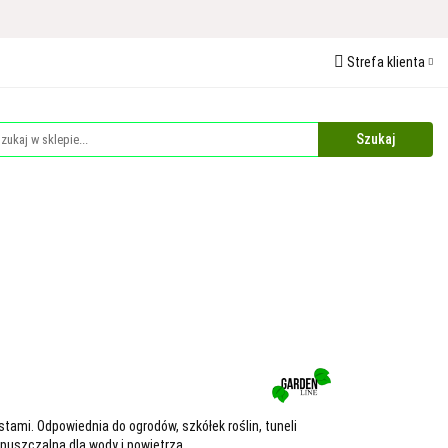
 Ochrona Roślin
Strefa klienta
edaże
Palety
Zaloguj się
Zarejestruj się
Dodaj zgłoszenie
Zgody cookies
Plandeki i Akcesoria Budowlane
Dla Zwierząt
tami. Odpowiednia do ogrodów, szkółek roślin, tuneli
epuszczalna dla wody i powietrza.