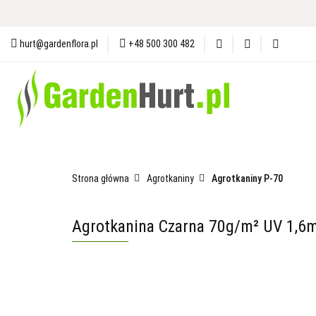
Materiały i Ochrona Gleby
N
hurt@gardenflora.pl
+48 500 300 482
Plandeki i Akcesoria Budowlane
Materiały i Ochrona Gleby
Nasiona
Ogró
Strona główna
Agrotkaniny
Agrotkaniny P-70
Agrotkanina Czarna 70g/m² UV 1,6