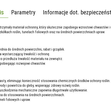
is
Parametry
Informacje dot. bezpieczeńs
wytrzymały materiał ochronny, który skutecznie zapobiega wzrostowi chwastów i
kółkach roślin, tunelach foliowych oraz na średnich powierzchniach upraw.
dnia do średnich powierzchni, rabat i grządek.
a wystarczającą trwałość i ochronę.
o przedłuża trwałość materiału na zewnątrz.
apobiegając rozwojowi chwastów.
sty, eliminując konieczność stosowania chemicznych środków ochrony roślin.
y i powietrza do gleby, wspierając zdrowy rozwój roślin.
i uszkodzenia mechaniczne zapewnia długotrwałe użytkowanie.
dna do stosowania na średnich powierzchniach.
neli foliowych i upraw.