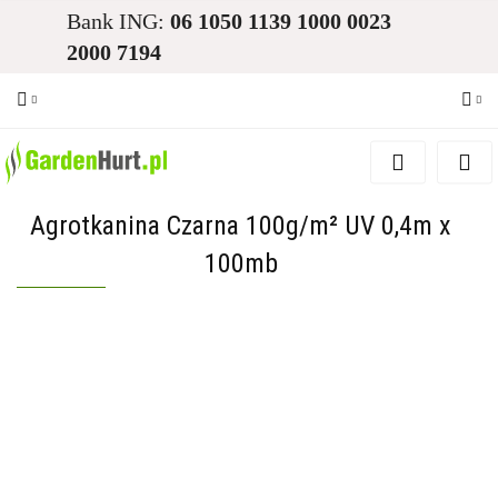
Bank ING:
06 1050 1139 1000 0023
2000 7194
Zaloguj się
Zarejestruj się
Agrotkanina Czarna 100g/m² UV 0,4m x
Dodaj zgłoszenie
100mb
Zgody cookies