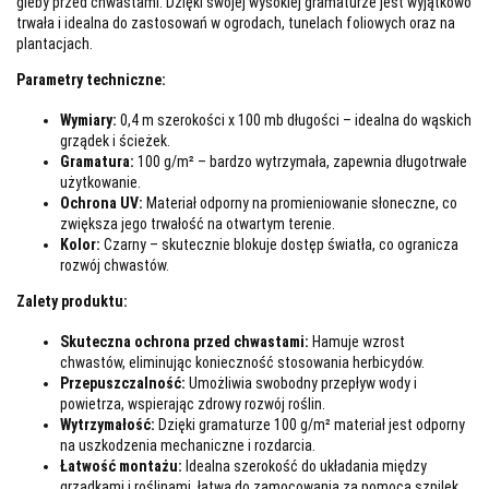
gleby przed chwastami. Dzięki swojej wysokiej gramaturze jest wyjątkowo
trwała i idealna do zastosowań w ogrodach, tunelach foliowych oraz na
plantacjach.
Parametry techniczne:
Wymiary:
0,4 m szerokości x 100 mb długości – idealna do wąskich
grządek i ścieżek.
Gramatura:
100 g/m² – bardzo wytrzymała, zapewnia długotrwałe
użytkowanie.
Ochrona UV:
Materiał odporny na promieniowanie słoneczne, co
zwiększa jego trwałość na otwartym terenie.
Kolor:
Czarny – skutecznie blokuje dostęp światła, co ogranicza
rozwój chwastów.
Zalety produktu:
Skuteczna ochrona przed chwastami:
Hamuje wzrost
chwastów, eliminując konieczność stosowania herbicydów.
Przepuszczalność:
Umożliwia swobodny przepływ wody i
powietrza, wspierając zdrowy rozwój roślin.
Wytrzymałość:
Dzięki gramaturze 100 g/m² materiał jest odporny
na uszkodzenia mechaniczne i rozdarcia.
Łatwość montażu:
Idealna szerokość do układania między
grządkami i roślinami, łatwa do zamocowania za pomocą szpilek.