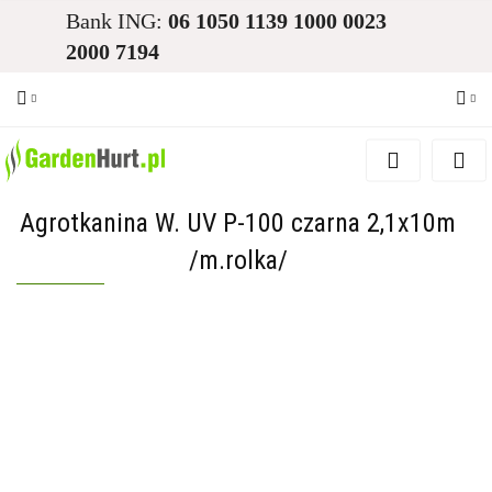
Bank ING:
06 1050 1139 1000 0023
2000 7194
Zaloguj się
Zarejestruj się
Agrotkanina W. UV P-100 czarna 2,1x10m
Dodaj zgłoszenie
/m.rolka/
Zgody cookies