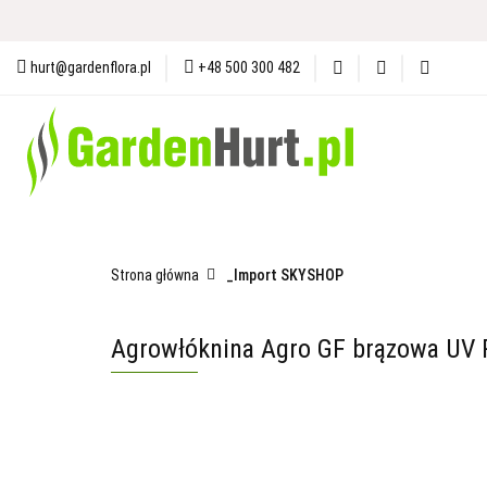
Materiały i Ochrona Gleby
N
hurt@gardenflora.pl
+48 500 300 482
Plandeki i Akcesoria Budowlane
Materiały i Ochrona Gleby
Nasiona
Ogró
Strona główna
_Import SKYSHOP
Agrowłóknina Agro GF brązowa UV