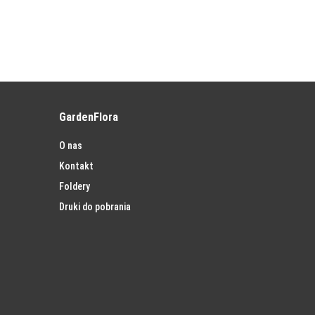
GardenFlora
O nas
Kontakt
Foldery
Druki do pobrania