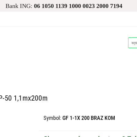
Bank ING:
06 1050 1139 1000 0023 2000 7194
asiona
Ogród
Narzędzia i Maszyny
Nawadnianie i
Dla Zwierząt
Akcesoria Pakowe
Promocje i Wyprz
d
Narzędzia i Maszyny
Nawadnianie i Ochrona Roślin
Akcesoria Pakowe
Promocje i Wyprzedaże
Palety
 P-50 1,1mx200m
Symbol:
GF 1-1X 200 BRAZ KOM