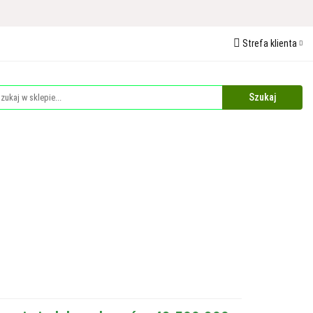
 Ochrona Roślin
Strefa klienta
edaże
Palety
Zaloguj się
Zarejestruj się
Dodaj zgłoszenie
Zgody cookies
Plandeki i Akcesoria Budowlane
Dla Zwierząt