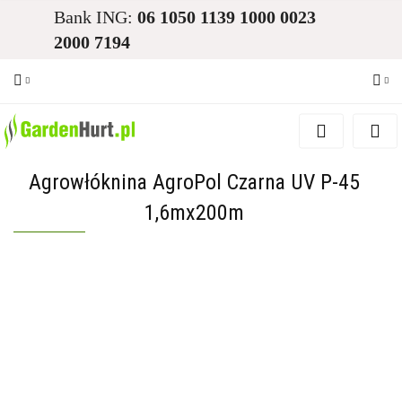
Bank ING:
06 1050 1139 1000 0023
2000 7194
Zaloguj się
Zarejestruj się
Agrowłóknina AgroPol Czarna UV P-45
Dodaj zgłoszenie
1,6mx200m
Zgody cookies