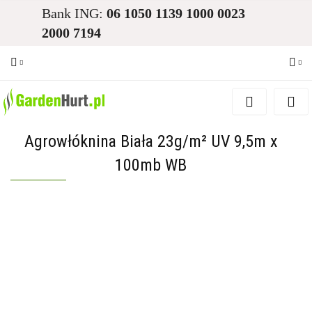
Bank ING:
06 1050 1139 1000 0023
2000 7194
Zaloguj się
Zarejestruj się
Agrowłóknina Biała 23g/m² UV 9,5m x
Dodaj zgłoszenie
100mb WB
Zgody cookies