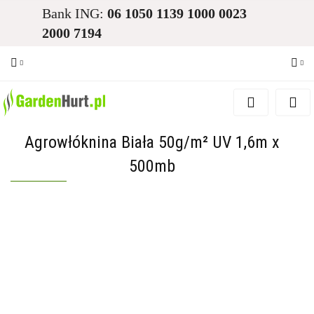
Bank ING:
06 1050 1139 1000 0023
2000 7194
Zaloguj się
Zarejestruj się
Agrowłóknina Biała 50g/m² UV 1,6m x
Dodaj zgłoszenie
500mb
Zgody cookies