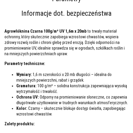
Informacje dot. bezpieczeństwa
Agrowłóknina Czarna 100g/m² UV 1,6m x 20mb
to trwały materiał
ochronny, który skutecznie zapobiega wzrostowi chwastów, wspiera
zdrowy rozwój roślin i chroni glebę przed erozją. Dzięki odporności na
promieniowanie UV, idealnie sprawdza się w ogrodach, szkółkach roślin i
na mniejszych powierzchniach upraw.
Parametry techniczne:
Wymiary:
1,6 m szerokości x 20 mb długości – idealna do
mniejszych powierzchni, rabat i grządek.
Gramatura:
100 g/m² – solidna konstrukcja zapewniająca wysoką
wytrzymałość i trwałość.
Ochrona UV:
Odporny na promieniowanie słoneczne, co zapewnia
długotrwałe użytkowanie w trudnych warunkach atmosferycznych.
Kolor:
Czarny – skutecznie blokuje dostęp światła, zapobiegając
wzrostowi chwastów.
Zalety produktu: