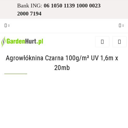
Bank ING:
06 1050 1139 1000 0023
2000 7194
Zaloguj się
Zarejestruj się
Agrowłóknina Czarna 100g/m² UV 1,6m x
Dodaj zgłoszenie
20mb
Zgody cookies