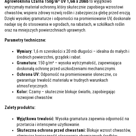
Agrowłóknina Czarna 150g/m² UV 1,6m x 20mb
to wyjątkowo
wytrzymały materiał ochronny, który skutecznie zapobiega wzrostowi
chwastów, wspiera zdrowy rozwój roślin i zabezpiecza glebę przed erozją.
Dzięki wysokiej gramaturze i odporności na promieniowanie UV, doskonale
nadaje się do stosowania w ogrodach, na rabatach, w szkółkach roślin
oraz na mniejszych powierzchniach uprawnych.
Parametry techniczne:
Wymiary:
1,6 m szerokości x 20 mb długości – idealna do małych i
średnich powierzchni, grządek i rabat.
Gramatura:
150 g/m² – wysoka wytrzymałość, zapewniająca
doskonałą ochronę przed uszkodzeniami mechanicznymi.
Ochrona UV:
Odporność na promieniowanie słoneczne, co
gwarantuje trwałość materiału w trudnych warunkach
atmosferycznych.
Kolor:
Czarny – skutecznie blokuje światło, zapobiegając
rozwojowi chwastów.
Zalety produktu:
Wyjątkowa trwałość:
Wysoka gramatura zapewnia odporność na
przetarcia i intensywne użytkowanie.
Skuteczna ochrona przed chwastami:
Blokuje wzrost chwastów,