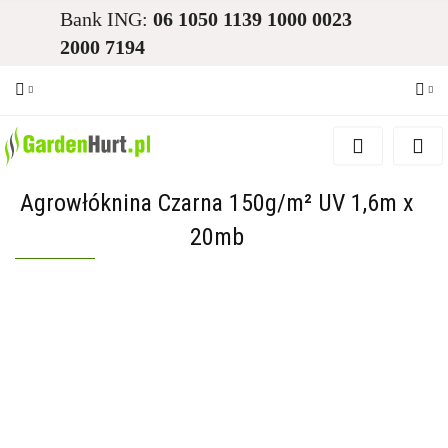
Bank ING:
06 1050 1139 1000 0023
2000 7194
Zaloguj się
Zarejestruj się
Agrowłóknina Czarna 150g/m² UV 1,6m x
Dodaj zgłoszenie
20mb
Zgody cookies