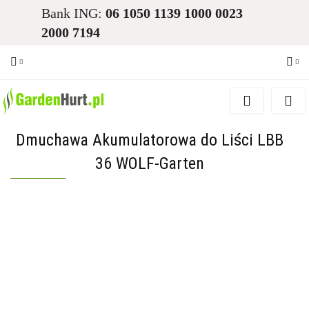
Bank ING:
06 1050 1139 1000 0023
2000 7194
Zaloguj się
Zarejestruj się
Dmuchawa Akumulatorowa do Liści LBB
Dodaj zgłoszenie
36 WOLF-Garten
Zgody cookies