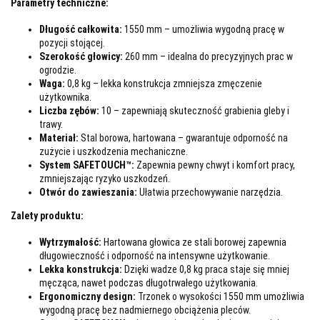
Parametry techniczne:
Długość całkowita:
1550 mm – umożliwia wygodną pracę w
pozycji stojącej.
Szerokość głowicy:
260 mm – idealna do precyzyjnych prac w
ogrodzie.
Waga:
0,8 kg – lekka konstrukcja zmniejsza zmęczenie
użytkownika.
Liczba zębów:
10 – zapewniają skuteczność grabienia gleby i
trawy.
Materiał:
Stal borowa, hartowana – gwarantuje odporność na
zużycie i uszkodzenia mechaniczne.
System SAFETOUCH™:
Zapewnia pewny chwyt i komfort pracy,
zmniejszając ryzyko uszkodzeń.
Otwór do zawieszania:
Ułatwia przechowywanie narzędzia.
Zalety produktu:
Wytrzymałość:
Hartowana głowica ze stali borowej zapewnia
długowieczność i odporność na intensywne użytkowanie.
Lekka konstrukcja:
Dzięki wadze 0,8 kg praca staje się mniej
męcząca, nawet podczas długotrwałego użytkowania.
Ergonomiczny design:
Trzonek o wysokości 1550 mm umożliwia
wygodną pracę bez nadmiernego obciążenia pleców.