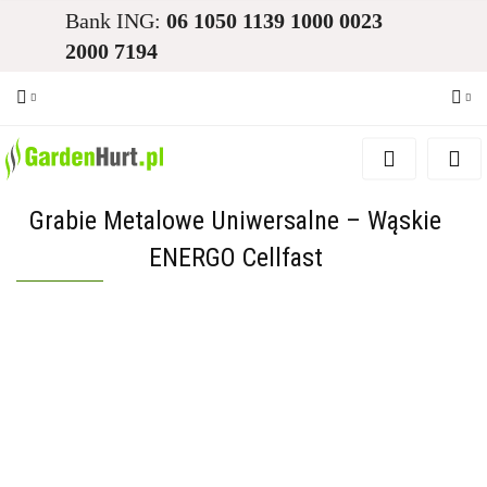
Bank ING:
06 1050 1139 1000 0023
2000 7194
Zaloguj się
Zarejestruj się
Grabie Metalowe Uniwersalne – Wąskie
Dodaj zgłoszenie
ENERGO Cellfast
Zgody cookies