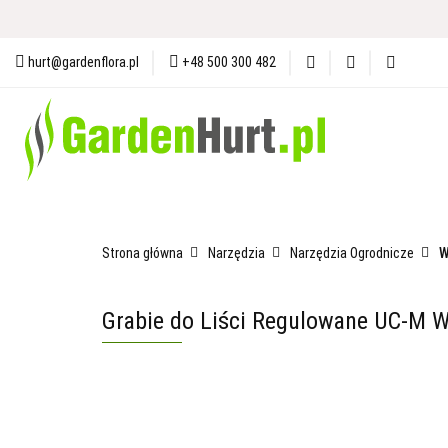
Materiały i Ochrona Gleby
N
hurt@gardenflora.pl
+48 500 300 482
Plandeki i Akcesoria Budowlane
Materiały i Ochrona Gleby
Nasiona
Ogró
Strona główna
Narzędzia
Narzędzia Ogrodnicze
W
Grabie do Liści Regulowane UC-M 