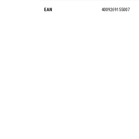
EAN
4009269155007