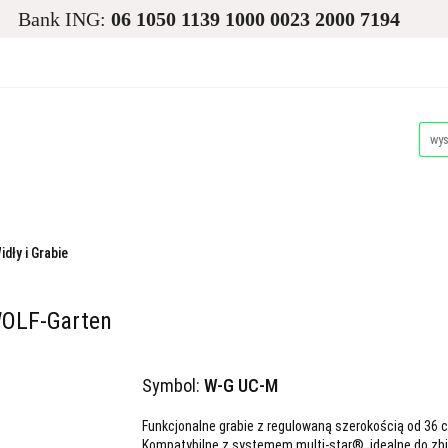
Bank ING:
06 1050 1139 1000 0023 2000 7194
asiona
Ogród
Narzędzia i Maszyny
Nawadnianie i
Dla Zwierząt
Akcesoria Pakowe
Promocje i Wyprz
d
Narzędzia i Maszyny
Nawadnianie i Ochrona Roślin
Akcesoria Pakowe
Promocje i Wyprzedaże
Palety
idły i Grabie
WOLF-Garten
Symbol:
W-G UC-M
Funkcjonalne grabie z regulowaną szerokością od 36
Kompatybilne z systemem multi-star®, idealne do zbie