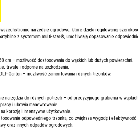
wszechstronne narzędzie ogrodowe, które dzięki regulowanej szerokości r
atybilne z systemem multi-star®, umożliwiają dopasowanie odpowiedni
8 cm – możliwość dostosowania do wąskich lub dużych powierzchni.
, trwałe i odporne na uszkodzenia.
OLF-Garten – możliwość zamontowania różnych trzonków.
e narzędzia do różnych potrzeb – od precyzyjnego grabienia w wąskich
pracy i ułatwia manewrowanie.
a korozję i intensywne użytkowanie.
tosowanie odpowiedniego trzonka, co zwiększa wygodę i efektywność 
 trawy oraz innych odpadów ogrodowych.