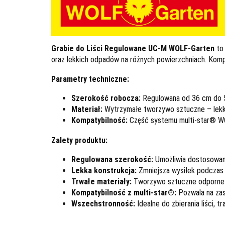
Grabie do Liści Regulowane UC-M WOLF-Garten
to 
oraz lekkich odpadów na różnych powierzchniach. Komp
Parametry techniczne:
Szerokość robocza:
Regulowana od 36 cm do 5
Materiał:
Wytrzymałe tworzywo sztuczne – lekkie
Kompatybilność:
Część systemu multi-star® W
Zalety produktu:
Regulowana szerokość:
Umożliwia dostosowani
Lekka konstrukcja:
Zmniejsza wysiłek podczas 
Trwałe materiały:
Tworzywo sztuczne odporne n
Kompatybilność z multi-star®:
Pozwala na zas
Wszechstronność:
Idealne do zbierania liści,