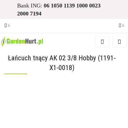
Bank ING:
06 1050 1139 1000 0023
2000 7194
Zaloguj się
Zarejestruj się
Łańcuch tnący AK 02 3/8 Hobby (1191-
Dodaj zgłoszenie
X1-0018)
Zgody cookies