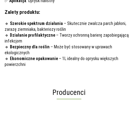
✅
Aplikacja
: Oprysk nalistny
Zalety produktu:
🔹
Szerokie spektrum działania
– Skutecznie zwalcza parch jabłoni,
zarazę ziemniaka, bakteriozy roślin
🔹
Działanie profilaktyczne
– Tworzy ochronną barierę zapobiegającą
infekcjom
🔹
Bezpieczny dla roślin
– Może być stosowany w uprawach
ekologicznych
🔹
Ekonomiczne opakowanie
– 1L idealny do oprysku większych
powierzchni
Producenci