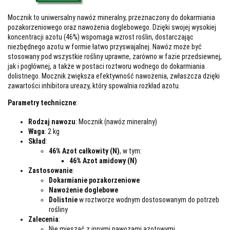
Mocznik to uniwersalny nawóz mineralny, przeznaczony do dokarmiania
pozakorzeniowego oraz nawożenia doglebowego. Dzięki swojej wysokiej
koncentracji azotu (46%) wspomaga wzrost roślin, dostarczając
niezbędnego azotu w formie łatwo przyswajalnej. Nawóz może być
stosowany pod wszystkie rośliny uprawne, zarówno w fazie przedsiewnej,
jak i pogłównej, a także w postaci roztworu wodnego do dokarmiania
dolistnego. Mocznik zwiększa efektywność nawożenia, zwłaszcza dzięki
zawartości inhibitora ureazy, który spowalnia rozkład azotu.
Parametry techniczne
:
Rodzaj nawozu
: Mocznik (nawóz mineralny)
Waga
: 2 kg
Skład
:
46% Azot całkowity (N)
, w tym:
46% Azot amidowy (N)
Zastosowanie
:
Dokarmianie pozakorzeniowe
Nawożenie doglebowe
Dolistnie
w roztworze wodnym dostosowanym do potrzeb
rośliny
Zalecenia
:
Nie mieszać z innymi nawozami azotowymi