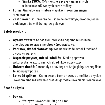
Siarka (SO3):
45% – wspiera przyswajanie innych
składników odżywczych przez rośliny.
Forma:
Granulowana – łatwa w aplikacji i równomiernym
rozsiewaniu.
Zastosowanie:
Uniwersalne – idealne do warzyw, owoców, roślin
ozdobnych, trawników i upraw polowych.
Zalety produktu
Wysoka zawartość potasu:
Zwiększa odporność roślin na
choroby, suszę oraz inne stresy środowiskowe.
Poprawa jakości plonów:
Wpływa na wielkość, smak i trwałość
owoców i warzyw.
Wsparcie przyswajania składników:
Siarka poprawia
wykorzystanie azotu i innych składników odżywczych.
Uniwersalność:
Doskonały do każdego rodzaju gleby, szczególnie
tej ubogiej w potas.
Łatwość aplikacji:
Granulowana forma nawozu umożliwia szybkie
i równomierne rozsiewanie oraz długotrwałe uwalnianie składników.
Sposób użycia
Dawka:
Warzywa i owoce: 30–50 g na 1 m².