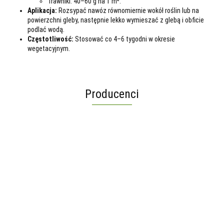
Trawniki: 40–60 g na 1 m².
Aplikacja:
Rozsypać nawóz równomiernie wokół roślin lub na
powierzchni gleby, następnie lekko wymieszać z glebą i obficie
podlać wodą.
Częstotliwość:
Stosować co 4–6 tygodni w okresie
wegetacyjnym.
Producenci