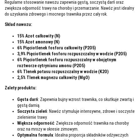
Regularne stosowanie nawozu zapewnia gęstą, soczystą darń oraz
zwiększa odporność trawy na choroby i przemarzanie. Nawóz jest idealny
do uzyskania zdrowego i mocnego trawnika przez cały rok.
Skład nawozu:
15% Azot całkowity (N)
15% Azot amonowy (N)
6% Pięciotlenek fosforu całkowity (P2O5)
3,9% Pięciotlenek fosforu rozpuszczalny w wodzie (P2O5)
6% Pięciotlenek fosforu rozpuszczalny w obojętnym
roztworze cytrynianu amonu (P2O5)
6% Tlenek potasu rozpuszczalny w wodzie (K2O)
2,5% Tlenek magnezu całkowity (MgO)
Zalety produktu:
Gęsta darń
: Zapewnia bujny wzrost trawnika, co skutkuje zwartą i
gęstą darnią.
Soczysta zieleń
: Nawóz stymuluje intensywne, zdrowe i soczyste
zielenienie trawy.
Większa odporność
: Zwiększa odporność trawnika na choroby
oraz na mrozy w okresie zimowym.
Optymalna formuła
: Idealna proporcja składników odżywczych