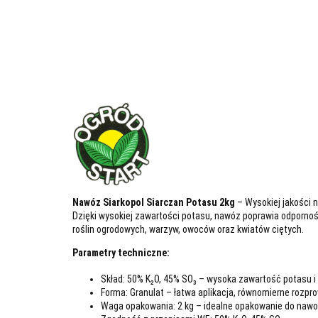
Nawóz Siarkopol Siarczan Potasu 2kg
– Wysokiej jakości n
Dzięki wysokiej zawartości potasu, nawóz poprawia odporno
roślin ogrodowych, warzyw, owoców oraz kwiatów ciętych.
Parametry techniczne:
Skład: 50% K₂O, 45% SO₃ – wysoka zawartość potasu i si
Forma: Granulat – łatwa aplikacja, równomierne rozp
Waga opakowania: 2 kg – idealne opakowanie do nawoż