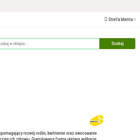
 Ochrona Roślin
Strefa klienta
edaże
Palety
Zaloguj się
Zarejestruj się
Dodaj zgłoszenie
Zgody cookies
Plandeki i Akcesoria Budowlane
Dla Zwierząt
pomagający rozwój roślin, kwitnienie oraz owocowanie.
rzyja ich zdrowiu. Granulowana forma ułatwia aplikację,