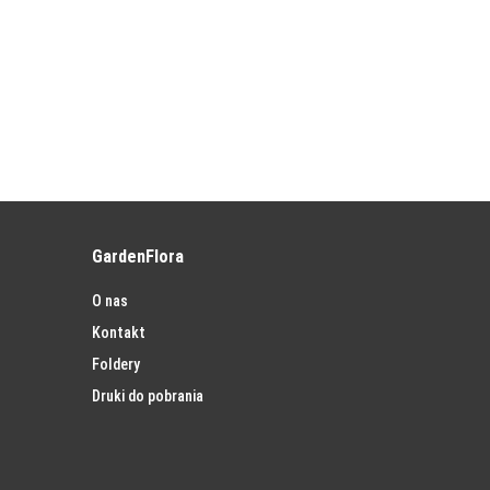
GardenFlora
O nas
Kontakt
Foldery
Druki do pobrania