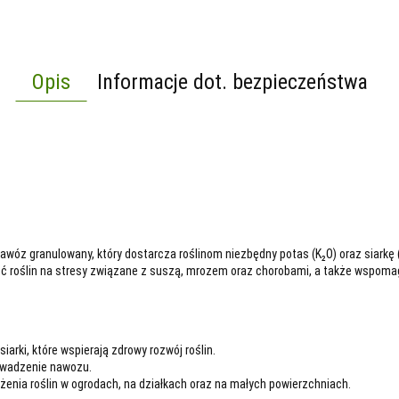
Opis
Informacje dot. bezpieczeństwa
awóz granulowany, który dostarcza roślinom niezbędny potas (K₂O) oraz siarkę 
ść roślin na stresy związane z suszą, mrozem oraz chorobami, a także wspoma
arki, które wspierają zdrowy rozwój roślin.
rowadzenie nawozu.
enia roślin w ogrodach, na działkach oraz na małych powierzchniach.