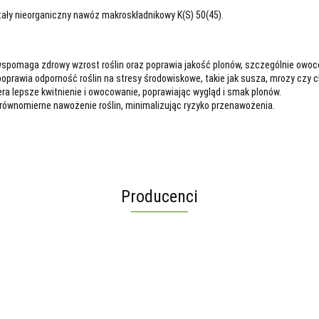
stały nieorganiczny nawóz makroskładnikowy K(S) 50(45).
spomaga zdrowy wzrost roślin oraz poprawia jakość plonów, szczególnie owocó
rawia odporność roślin na stresy środowiskowe, takie jak susza, mrozy czy c
a lepsze kwitnienie i owocowanie, poprawiając wygląd i smak plonów.
ównomierne nawożenie roślin, minimalizując ryzyko przenawożenia.
Producenci