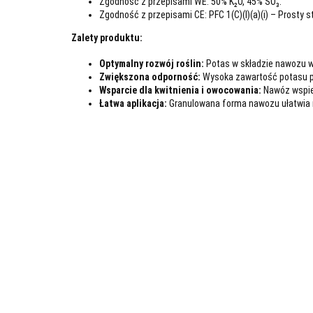
Zgodność z przepisami WE: 50% K₂O, 45% SO₃.
Zgodność z przepisami CE: PFC 1(C)(I)(a)(i) – Prosty 
Zalety produktu:
Optymalny rozwój roślin:
Potas w składzie nawozu w
Zwiększona odporność:
Wysoka zawartość potasu pop
Wsparcie dla kwitnienia i owocowania:
Nawóz wspier
Łatwa aplikacja:
Granulowana forma nawozu ułatwia r