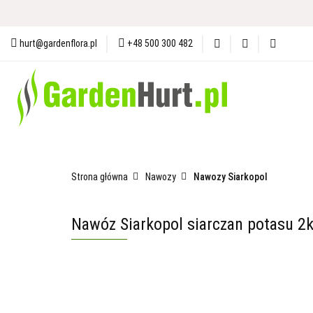
Materiały i Ochrona Gleby
N
hurt@gardenflora.pl
+48 500 300 482
Plandeki i Akcesoria Budowlane
Materiały i Ochrona Gleby
Nasiona
Ogró
Strona główna
Nawozy
Nawozy Siarkopol
Nawóz Siarkopol siarczan potasu 2