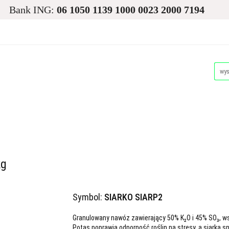
Bank ING:
06 1050 1139 1000 0023 2000 7194
asiona
Ogród
Narzędzia i Maszyny
Nawadnianie i
Dla Zwierząt
Akcesoria Pakowe
Promocje i Wyprz
d
Narzędzia i Maszyny
Nawadnianie i Ochrona Roślin
Akcesoria Pakowe
Promocje i Wyprzedaże
Palety
kg
Symbol:
SIARKO SIARP2
Granulowany nawóz zawierający 50% K₂O i 45% SO₃, ws
Potas poprawia odporność roślin na stresy, a siarka sp