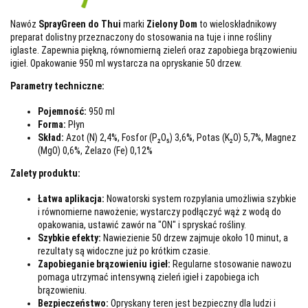
Nawóz
SprayGreen do Thui
marki
Zielony Dom
to wieloskładnikowy
preparat dolistny przeznaczony do stosowania na tuje i inne rośliny
iglaste. Zapewnia piękną, równomierną zieleń oraz zapobiega brązowieniu
igieł. Opakowanie 950 ml wystarcza na opryskanie 50 drzew.
Parametry techniczne:
Pojemność:
950 ml
Forma:
Płyn
Skład:
Azot (N) 2,4%, Fosfor (P₂O₅) 3,6%, Potas (K₂O) 5,7%, Magnez
(MgO) 0,6%, Żelazo (Fe) 0,12%
Zalety produktu:
Łatwa aplikacja:
Nowatorski system rozpylania umożliwia szybkie
i równomierne nawożenie; wystarczy podłączyć wąż z wodą do
opakowania, ustawić zawór na "ON" i spryskać rośliny.
Szybkie efekty:
Nawiezienie 50 drzew zajmuje około 10 minut, a
rezultaty są widoczne już po krótkim czasie.
Zapobieganie brązowieniu igieł:
Regularne stosowanie nawozu
pomaga utrzymać intensywną zieleń igieł i zapobiega ich
brązowieniu.
Bezpieczeństwo:
Opryskany teren jest bezpieczny dla ludzi i