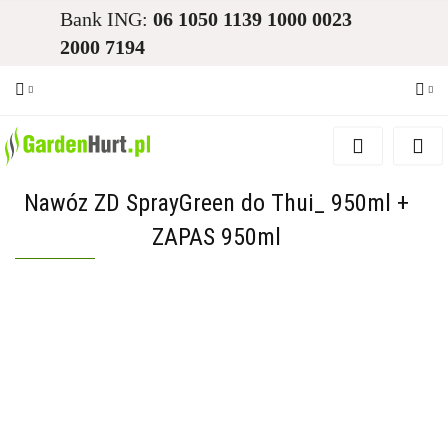
Bank ING:
06 1050 1139 1000 0023
2000 7194
Zaloguj się
Zarejestruj się
Nawóz ZD SprayGreen do Thui_ 950ml +
Dodaj zgłoszenie
ZAPAS 950ml
Zgody cookies