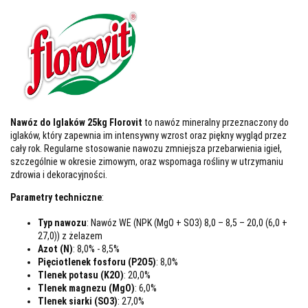
Nawóz do Iglaków 25kg Florovit
to nawóz mineralny przeznaczony do
iglaków, który zapewnia im intensywny wzrost oraz piękny wygląd przez
cały rok. Regularne stosowanie nawozu zmniejsza przebarwienia igieł,
szczególnie w okresie zimowym, oraz wspomaga rośliny w utrzymaniu
zdrowia i dekoracyjności.
Parametry techniczne
:
Typ nawozu
: Nawóz WE (NPK (MgO + SO3) 8,0 – 8,5 – 20,0 (6,0 +
27,0)) z żelazem
Azot (N)
: 8,0% - 8,5%
Pięciotlenek fosforu (P2O5)
: 8,0%
Tlenek potasu (K2O)
: 20,0%
Tlenek magnezu (MgO)
: 6,0%
Tlenek siarki (SO3)
: 27,0%