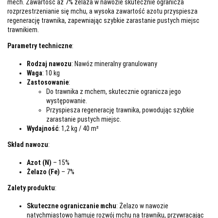
mech. Zawartość aż 7% żelaza w nawozie skutecznie ogranicza
rozprzestrzenianie się mchu, a wysoka zawartość azotu przyspiesza
regenerację trawnika, zapewniając szybkie zarastanie pustych miejsc
trawnikiem.
Parametry techniczne
:
Rodzaj nawozu
: Nawóz mineralny granulowany
Waga
: 10 kg
Zastosowanie
:
Do trawnika z mchem, skutecznie ogranicza jego
występowanie.
Przyspiesza regenerację trawnika, powodując szybkie
zarastanie pustych miejsc.
Wydajność
: 1,2 kg / 40 m²
Skład nawozu
:
Azot (N)
– 15%
Żelazo (Fe)
– 7%
Zalety produktu
:
Skuteczne ograniczanie mchu
: Żelazo w nawozie
natychmiastowo hamuje rozwój mchu na trawniku, przywracając