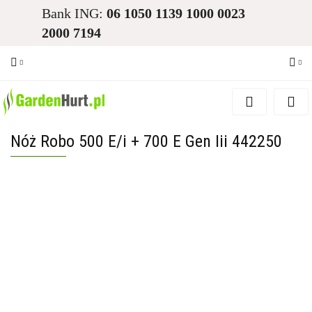
Bank ING:
06 1050 1139 1000 0023
2000 7194
Zaloguj się
Zarejestruj się
Nóż Robo 500 E/i + 700 E Gen Iii 442250
Dodaj zgłoszenie
Zgody cookies