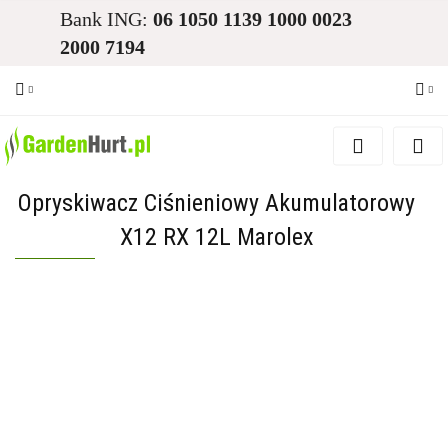
Bank ING:
06 1050 1139 1000 0023
2000 7194
Zaloguj się
Zarejestruj się
Opryskiwacz Ciśnieniowy Akumulatorowy
Dodaj zgłoszenie
X12 RX 12L Marolex
Zgody cookies