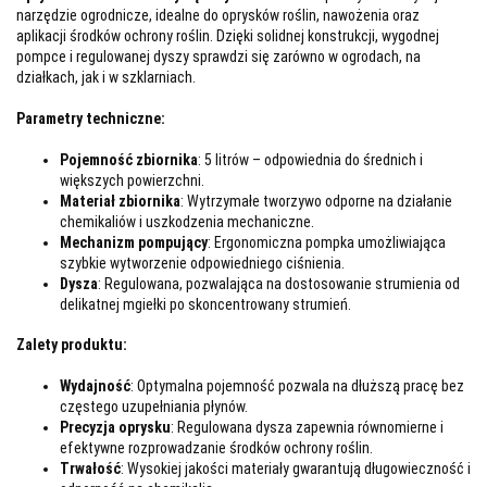
narzędzie ogrodnicze, idealne do oprysków roślin, nawożenia oraz
aplikacji środków ochrony roślin. Dzięki solidnej konstrukcji, wygodnej
pompce i regulowanej dyszy sprawdzi się zarówno w ogrodach, na
działkach, jak i w szklarniach.
Parametry techniczne:
Pojemność zbiornika
: 5 litrów – odpowiednia do średnich i
większych powierzchni.
Materiał zbiornika
: Wytrzymałe tworzywo odporne na działanie
chemikaliów i uszkodzenia mechaniczne.
Mechanizm pompujący
: Ergonomiczna pompka umożliwiająca
szybkie wytworzenie odpowiedniego ciśnienia.
Dysza
: Regulowana, pozwalająca na dostosowanie strumienia od
delikatnej mgiełki po skoncentrowany strumień.
Zalety produktu:
Wydajność
: Optymalna pojemność pozwala na dłuższą pracę bez
częstego uzupełniania płynów.
Precyzja oprysku
: Regulowana dysza zapewnia równomierne i
efektywne rozprowadzanie środków ochrony roślin.
Trwałość
: Wysokiej jakości materiały gwarantują długowieczność i