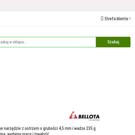
 Ochrona Roślin
Strefa klienta
edaże
Palety
Zaloguj się
Zarejestruj się
Dodaj zgłoszenie
Zgody cookies
Plandeki i Akcesoria Budowlane
Dla Zwierząt
ne narzędzie z ostrzem o grubości 4,5 mm i wadze 235 g.
jną, wydajną pracę i trwałość