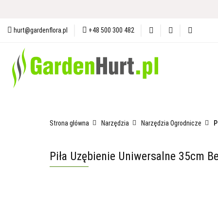
Materiały i Ochrona Gleby
N
hurt@gardenflora.pl
+48 500 300 482
Plandeki i Akcesoria Budowlane
Materiały i Ochrona Gleby
Nasiona
Ogró
Strona główna
Narzędzia
Narzędzia Ogrodnicze
P
Piła Uzębienie Uniwersalne 35cm Be