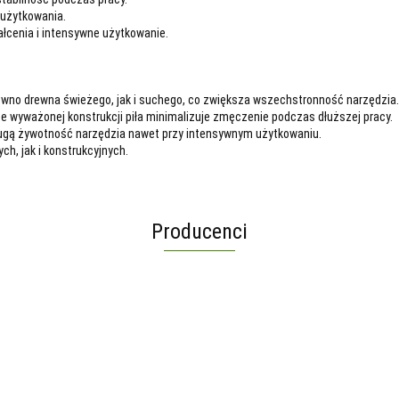
i użytkowania.
ałcenia i intensywne użytkowanie.
ówno drewna świeżego, jak i suchego, co zwiększa wszechstronność narzędzia.
brze wyważonej konstrukcji piła minimalizuje zmęczenie podczas dłuższej pracy.
długą żywotność narzędzia nawet przy intensywnym użytkowaniu.
ch, jak i konstrukcyjnych.
Producenci