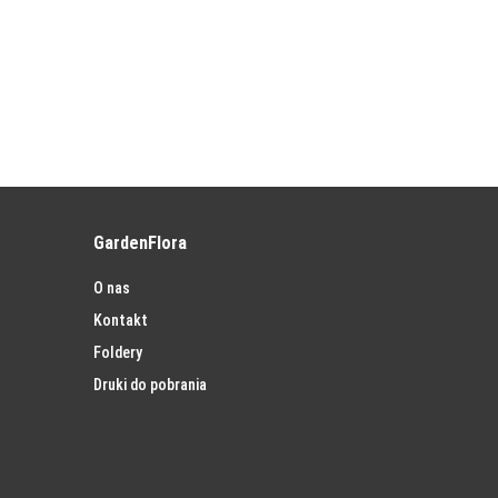
GardenFlora
O nas
Kontakt
Foldery
Druki do pobrania