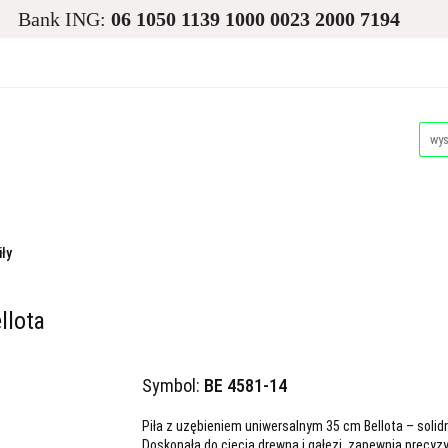
Bank ING:
06 1050 1139 1000 0023 2000 7194
asiona
Ogród
Narzędzia i Maszyny
Nawadnianie i
Dla Zwierząt
Akcesoria Pakowe
Promocje i Wyprz
d
Narzędzia i Maszyny
Nawadnianie i Ochrona Roślin
Akcesoria Pakowe
Promocje i Wyprzedaże
Palety
iły
llota
Symbol:
BE 4581-14
Piła z uzębieniem uniwersalnym 35 cm Bellota – solid
Doskonała do cięcia drewna i gałęzi, zapewnia precyzy