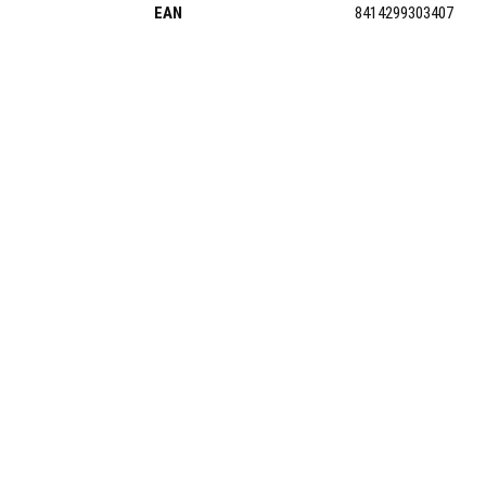
EAN
8414299303407