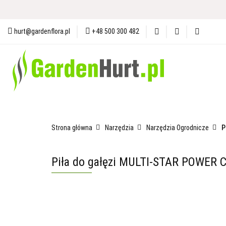
Materiały i Ochrona Gleby
N
hurt@gardenflora.pl
+48 500 300 482
Plandeki i Akcesoria Budowlane
Materiały i Ochrona Gleby
Nasiona
Ogró
Strona główna
Narzędzia
Narzędzia Ogrodnicze
P
Piła do gałęzi MULTI-STAR POWER