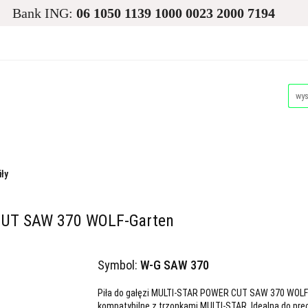
Bank ING:
06 1050 1139 1000 0023 2000 7194
asiona
Ogród
Narzędzia i Maszyny
Nawadnianie i
Dla Zwierząt
Akcesoria Pakowe
Promocje i Wyprz
d
Narzędzia i Maszyny
Nawadnianie i Ochrona Roślin
Akcesoria Pakowe
Promocje i Wyprzedaże
Palety
iły
 CUT SAW 370 WOLF-Garten
Symbol:
W-G SAW 370
Piła do gałęzi MULTI-STAR POWER CUT SAW 370 WOLF-G
kompatybilne z trzonkami MULTI-STAR. Idealna do precy