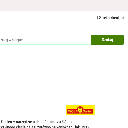
 Ochrona Roślin
Strefa klienta
edaże
Palety
Zaloguj się
Zarejestruj się
Dodaj zgłoszenie
Zgody cookies
Plandeki i Akcesoria Budowlane
Dla Zwierząt
arten – narzędzie o długości ostrza 37 cm,
zyjnego cięcia gałęzi zarówno na wysokości, jak i przy