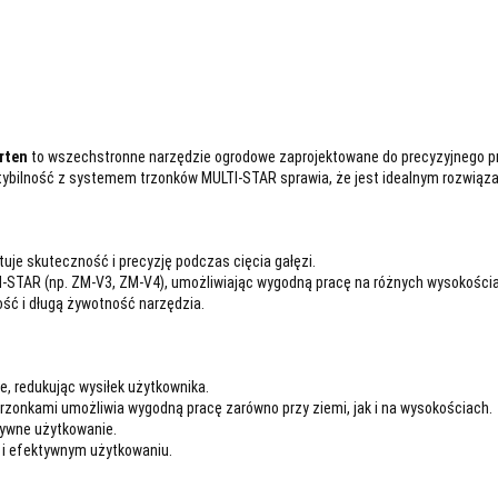
rten
to wszechstronne narzędzie ogrodowe zaprojektowane do precyzyjnego pr
tybilność z systemem trzonków MULTI-STAR sprawia, że jest idealnym rozwiązan
tuje skuteczność i precyzję podczas cięcia gałęzi.
TI-STAR (np. ZM-V3, ZM-V4), umożliwiając wygodną pracę na różnych wysokości
ość i długą żywotność narzędzia.
ie, redukując wysiłek użytkownika.
trzonkami umożliwia wygodną pracę zarówno przy ziemi, jak i na wysokościach.
sywne użytkowanie.
 i efektywnym użytkowaniu.