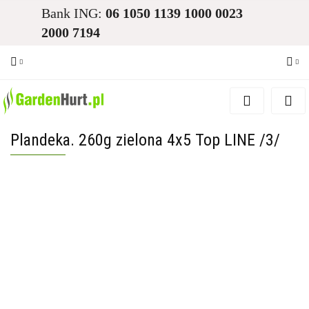
Bank ING:
06 1050 1139 1000 0023
2000 7194
Zaloguj się
Zarejestruj się
Plandeka. 260g zielona 4x5 Top LINE /3/
Dodaj zgłoszenie
Zgody cookies