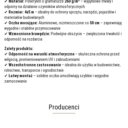
✔
Materiał:
Polietylen o gramaturze
260 g/m²
– wyjątkowo trwały i
odporny na działanie czynników atmosferycznych
✔
Rozmiar:
4x5 m
– idealny do ochrony sprzętu, narzędzi, pojazdów i
materiałów budowlanych
✔
Oczka mocujące:
Aluminiowe, rozmieszczone co
50 cm
– zapewniają
wygodne i stabilne przymocowanie
✔
Wzmocnione krawędzie:
Podwójne obszycie – zwiększona trwałość i
odporność na rozdarcia
Zalety produktu:
✔
Odporność na warunki atmosferyczne
– skuteczna ochrona przed
wilgocią, promieniowaniem UV i zabrudzeniami
✔
Wszechstronne zastosowanie
– idealna do użytku w budownictwie,
rolnictwie, transporcie i ogrodnictwie
✔
Łatwy montaż
– solidne oczka umożliwiają szybkie i wygodne
zamocowanie
Producenci