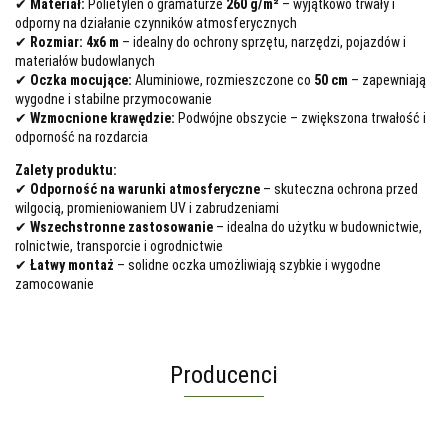
✔
Materiał:
Polietylen o gramaturze
260 g/m²
– wyjątkowo trwały i
odporny na działanie czynników atmosferycznych
✔
Rozmiar:
4x6 m
– idealny do ochrony sprzętu, narzędzi, pojazdów i
materiałów budowlanych
✔
Oczka mocujące:
Aluminiowe, rozmieszczone co
50 cm
– zapewniają
wygodne i stabilne przymocowanie
✔
Wzmocnione krawędzie:
Podwójne obszycie – zwiększona trwałość i
odporność na rozdarcia
Zalety produktu:
✔
Odporność na warunki atmosferyczne
– skuteczna ochrona przed
wilgocią, promieniowaniem UV i zabrudzeniami
✔
Wszechstronne zastosowanie
– idealna do użytku w budownictwie,
rolnictwie, transporcie i ogrodnictwie
✔
Łatwy montaż
– solidne oczka umożliwiają szybkie i wygodne
zamocowanie
Producenci