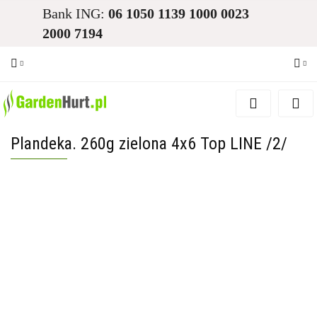
Bank ING:
06 1050 1139 1000 0023
2000 7194
Zaloguj się
Zarejestruj się
Plandeka. 260g zielona 4x6 Top LINE /2/
Dodaj zgłoszenie
Zgody cookies