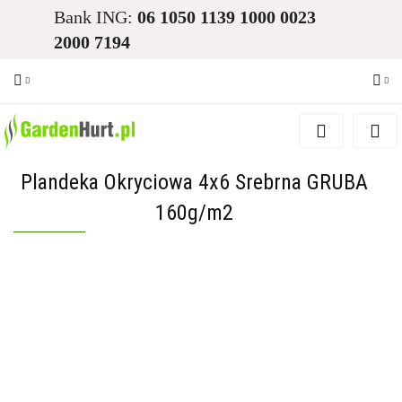
Bank ING:
06 1050 1139 1000 0023
2000 7194
Zaloguj się
Zarejestruj się
Plandeka Okryciowa 4x6 Srebrna GRUBA
Dodaj zgłoszenie
160g/m2
Zgody cookies