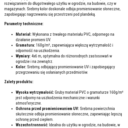
rozwiązaniem do długotrwałego użytku w ogrodzie, na budowie, czy w
magazynach. Srebrny kolor doskonale odbija promieniowanie słoneczne,
zapobiegając nagrzewaniu się przestrzeni pod plandeką.
Parametry techniczne:
Materiał:
Wykonana z trwałego materiału PVC, odpornego na
działanie promieni UV.
Gramatura:
160g/m², zapewniająca większą wytrzymałość i
odporność na uszkodzenia.
Wymiary:
4x6 m, optymalna do różnorodnych zastosowań w
ogrodzie i na zewnątrz.
Kolor:
Srebrny, odbijający promieniowanie UV i zapobiegający
przegrzewaniu się osłanianych przedmiotów.
Zalety produktu:
Wysoka wytrzymałość:
Gruby materiał PVC o gramaturze 160g/m²
jest odporny na uszkodzenia mechaniczne i warunki
atmosferyczne.
Ochrona przed promieniowaniem UV:
Srebrna powierzchnia
skutecznie odbija promieniowanie słoneczne, zapewniając lepszą
ochronę przed ciepłem.
Wszechstronność:
Idealna do użytku w ogrodzie, na budowie, w