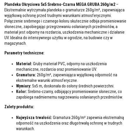
Plandeka Okryciowa 5x5 Srebrno-Czarna MEGA GRUBA 260g/m2
–
Ekstremalnie wytrzymała plandeka o gramaturze 260g/m², zapewniająca
wyjątkową ochronę przed trudnymi warunkami atmosferycznymi.
Połączenie srebrnego i czarnego koloru skutecznie odbija promieniowanie
słoneczne, zapobiegając przegrzewaniu osłanianych przedmiotów, a
materiał jest odporny na rozdarcia, uszkodzenia mechaniczne i działanie
UV. Idealna do intensywnego użytku w ogrodzie, na budowie czy w
magazynach.
Parametry techniczne:
Materiał:
Gruby materiał PVC, odporny na uszkodzenia
mechaniczne, rozdarcia oraz promieniowanie UV.
Gramatura:
260g/m², zapewniająca wyjątkową odporność na
ekstremalne warunki atmosferyczne.
Wymiary:
5x5 m, doskonała do osłony średnich powierzchni.
Kolor:
Srebrno-czarny, odbijający promieniowanie słoneczne, co
zapobiega nadmiernemu nagrzewaniu osłanianych przedmiotów.
Zalety produktu:
Najwyższa trwałość:
Gramatura 260g/m² zapewnia ekstremalną
odporność na uszkodzenia oraz długotrwałą ochronę w trudnych
warunkach.