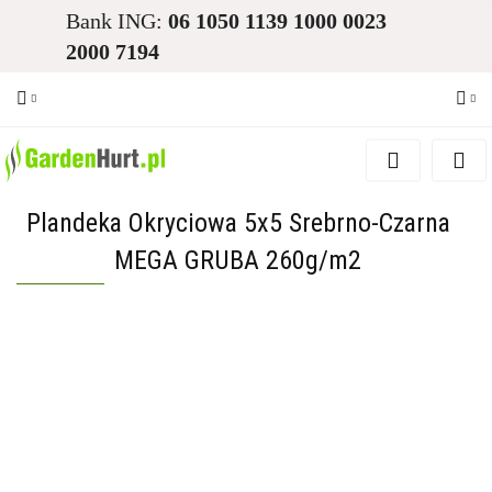
Bank ING:
06 1050 1139 1000 0023
2000 7194
Zaloguj się
Zarejestruj się
Plandeka Okryciowa 5x5 Srebrno-Czarna
Dodaj zgłoszenie
MEGA GRUBA 260g/m2
Zgody cookies