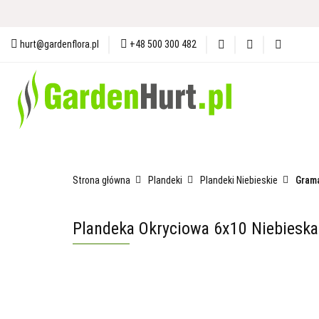
Materiały i Ochrona Gleby
N
hurt@gardenflora.pl
+48 500 300 482
Plandeki i Akcesoria Budowlane
Materiały i Ochrona Gleby
Nasiona
Ogró
Strona główna
Plandeki
Plandeki Niebieskie
Grama
Plandeka Okryciowa 6x10 Niebiesk