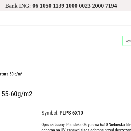
Bank ING:
06 1050 1139 1000 0023 2000 7194
asiona
Ogród
Narzędzia i Maszyny
Nawadnianie i
Dla Zwierząt
Akcesoria Pakowe
Promocje i Wyprz
d
Narzędzia i Maszyny
Nawadnianie i Ochrona Roślin
Akcesoria Pakowe
Promocje i Wyprzedaże
Palety
tura 60 g/m²
a 55-60g/m2
Symbol:
PLPS 6X10
Opis skrócony: Plandeka Okryciowa 6x10 Niebieska 5
odporna na UV, zapewniająca ochronę przed deszczem