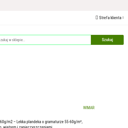
 Ochrona Roślin
Strefa klienta
edaże
Palety
Zaloguj się
Zarejestruj się
Dodaj zgłoszenie
Zgody cookies
Plandeki i Akcesoria Budowlane
Dla Zwierząt
WIMAR
5-60g/m2 – Lekka plandeka o gramaturze 55-60g/m²,
, wiatrem i zanieczyszczeniami.