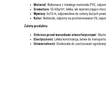
Materiał:
Wykonana z trwałego materiału PVC, odporny
Gramatura:
55-60g/m², lekka, ale wystarczająco moc
Wymiary:
6x10 m, odpowiednia do osłony dużych powie
Kolor:
Niebieski, odporny na promieniowanie UV, zape
Zalety produktu:
Ochrona przed warunkami atmosferycznymi:
Skutec
Elastyczność:
Lekka konstrukcja, łatwa do transport
Uniwersalność:
Doskonała do zastosowań ogrodowyc