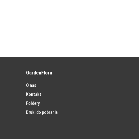
GardenFlora
O nas
Kontakt
Foldery
Druki do pobrania