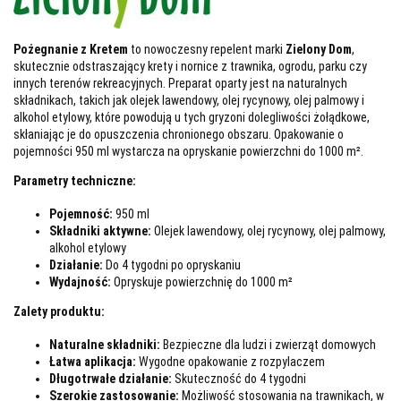
Pożegnanie z Kretem
to nowoczesny repelent marki
Zielony Dom
,
skutecznie odstraszający krety i nornice z trawnika, ogrodu, parku czy
innych terenów rekreacyjnych. Preparat oparty jest na naturalnych
składnikach, takich jak olejek lawendowy, olej rycynowy, olej palmowy i
alkohol etylowy, które powodują u tych gryzoni dolegliwości żołądkowe,
skłaniając je do opuszczenia chronionego obszaru. Opakowanie o
pojemności 950 ml wystarcza na opryskanie powierzchni do 1000 m².
Parametry techniczne:
Pojemność:
950 ml
Składniki aktywne:
Olejek lawendowy, olej rycynowy, olej palmowy,
alkohol etylowy
Działanie:
Do 4 tygodni po opryskaniu
Wydajność:
Opryskuje powierzchnię do 1000 m²
Zalety produktu:
Naturalne składniki:
Bezpieczne dla ludzi i zwierząt domowych
Łatwa aplikacja:
Wygodne opakowanie z rozpylaczem
Długotrwałe działanie:
Skuteczność do 4 tygodni
Szerokie zastosowanie:
Możliwość stosowania na trawnikach, w