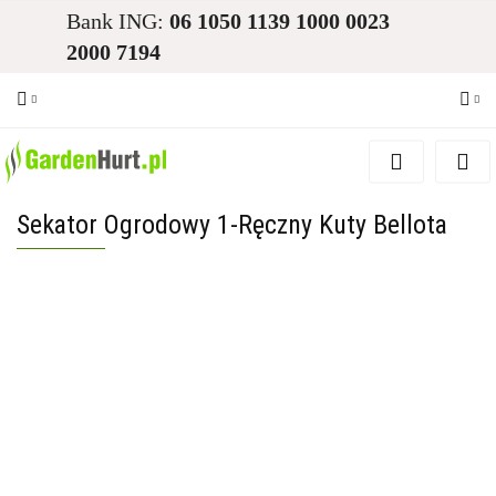
Bank ING:
06 1050 1139 1000 0023
2000 7194
Zaloguj się
Zarejestruj się
Sekator Ogrodowy 1-Ręczny Kuty Bellota
Dodaj zgłoszenie
Zgody cookies