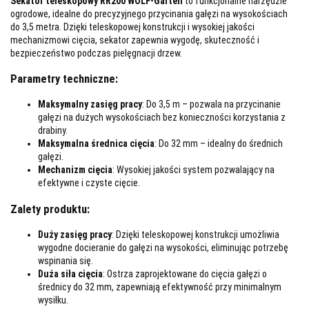
Sekator teleskopowy RR200 WOLF-Garten
to funkcjonalne narzędzie
ogrodowe, idealne do precyzyjnego przycinania gałęzi na wysokościach
do 3,5 metra. Dzięki teleskopowej konstrukcji i wysokiej jakości
mechanizmowi cięcia, sekator zapewnia wygodę, skuteczność i
bezpieczeństwo podczas pielęgnacji drzew.
Parametry techniczne:
Maksymalny zasięg pracy
: Do 3,5 m – pozwala na przycinanie
gałęzi na dużych wysokościach bez konieczności korzystania z
drabiny.
Maksymalna średnica cięcia
: Do 32 mm – idealny do średnich
gałęzi.
Mechanizm cięcia
: Wysokiej jakości system pozwalający na
efektywne i czyste cięcie.
Zalety produktu:
Duży zasięg pracy
: Dzięki teleskopowej konstrukcji umożliwia
wygodne docieranie do gałęzi na wysokości, eliminując potrzebę
wspinania się.
Duża siła cięcia
: Ostrza zaprojektowane do cięcia gałęzi o
średnicy do 32 mm, zapewniają efektywność przy minimalnym
wysiłku.