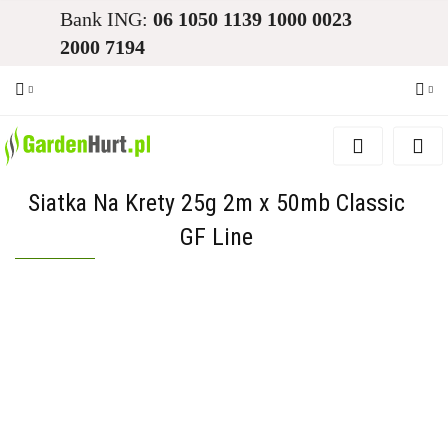
Bank ING:
06 1050 1139 1000 0023
2000 7194
Zaloguj się
Zarejestruj się
Siatka Na Krety 25g 2m x 50mb Classic
Dodaj zgłoszenie
GF Line
Zgody cookies