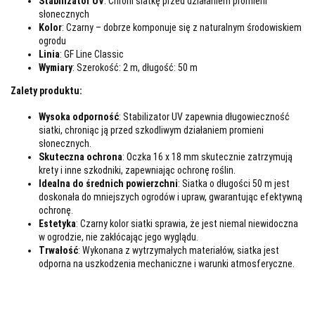
Stabilizator UV
: Chroni siatkę przed działaniem promieni
słonecznych
Kolor
: Czarny – dobrze komponuje się z naturalnym środowiskiem
ogrodu
Linia
: GF Line Classic
Wymiary
: Szerokość: 2 m, długość: 50 m
Zalety produktu:
Wysoka odporność
: Stabilizator UV zapewnia długowieczność
siatki, chroniąc ją przed szkodliwym działaniem promieni
słonecznych.
Skuteczna ochrona
: Oczka 16 x 18 mm skutecznie zatrzymują
krety i inne szkodniki, zapewniając ochronę roślin.
Idealna do średnich powierzchni
: Siatka o długości 50 m jest
doskonała do mniejszych ogrodów i upraw, gwarantując efektywną
ochronę.
Estetyka
: Czarny kolor siatki sprawia, że jest niemal niewidoczna
w ogrodzie, nie zakłócając jego wyglądu.
Trwałość
: Wykonana z wytrzymałych materiałów, siatka jest
odporna na uszkodzenia mechaniczne i warunki atmosferyczne.