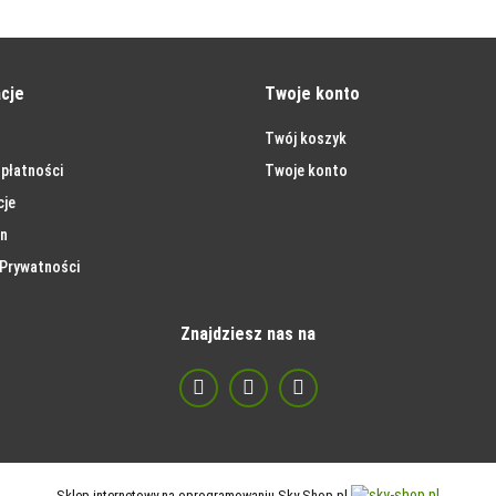
cje
Twoje konto
Twój koszyk
płatności
Twoje konto
cje
n
 Prywatności
Znajdziesz nas na
Sklep internetowy na oprogramowaniu Sky-Shop.pl