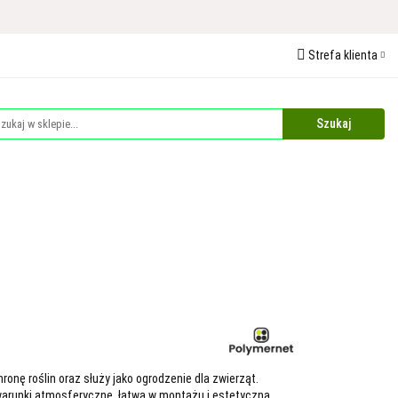
 Ochrona Roślin
Strefa klienta
edaże
Palety
Zaloguj się
Zarejestruj się
Dodaj zgłoszenie
Zgody cookies
Plandeki i Akcesoria Budowlane
Dla Zwierząt
onę roślin oraz służy jako ogrodzenie dla zwierząt.
warunki atmosferyczne, łatwa w montażu i estetyczna.