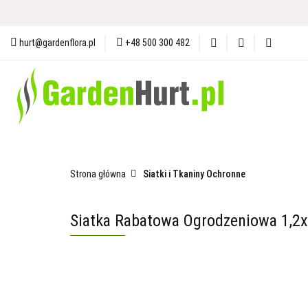
Materiały i Ochrona Gleby
N
hurt@gardenflora.pl
+48 500 300 482
Plandeki i Akcesoria Budowlane
Materiały i Ochrona Gleby
Nasiona
Ogró
Strona główna
Siatki i Tkaniny Ochronne
Siatka Rabatowa Ogrodzeniowa 1,2