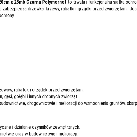
20cm x 25mb Czarna Polymernet
to trwała i funkcjonalna siatka ochr
ie zabezpiecza drzewka, krzewy, rabatki i grządki przed zwierzętami. Je
ochrony.
zewów, rabatek i grządek przed zwierzętami.
, gęsi, gołębi i innych drobnych zwierząt.
udownictwie, drogownictwie i melioracji do wzmocnienia gruntów, skarp
yczne i działanie czynników zewnętrznych.
nictwie oraz w budownictwie i melioracji.