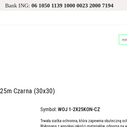
Bank ING:
06 1050 1139 1000 0023 2000 7194
asiona
Ogród
Narzędzia i Maszyny
Nawadnianie i
Dla Zwierząt
Akcesoria Pakowe
Promocje i Wyprz
d
Narzędzia i Maszyny
Nawadnianie i Ochrona Roślin
Akcesoria Pakowe
Promocje i Wyprzedaże
Palety
x25m Czarna (30x30)
Symbol:
WOJ 1-2X25KON-CZ
Trwała siatka ochronna, która zapewnia skuteczną ochr
Wykonana z wysokiej jakości materiałów, odporna na 