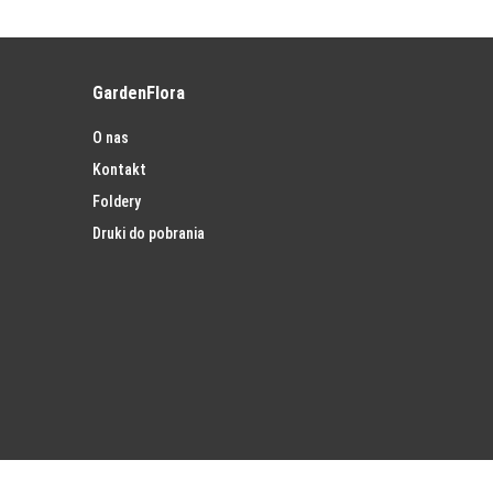
GardenFlora
O nas
Kontakt
Foldery
Druki do pobrania