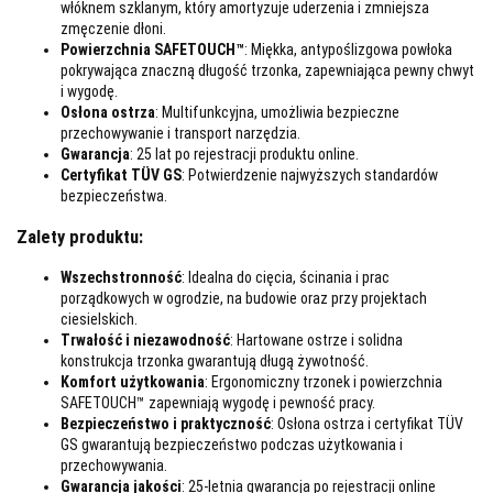
włóknem szklanym, który amortyzuje uderzenia i zmniejsza
zmęczenie dłoni.
Powierzchnia SAFETOUCH™
: Miękka, antypoślizgowa powłoka
pokrywająca znaczną długość trzonka, zapewniająca pewny chwyt
i wygodę.
Osłona ostrza
: Multifunkcyjna, umożliwia bezpieczne
przechowywanie i transport narzędzia.
Gwarancja
: 25 lat po rejestracji produktu online.
Certyfikat TÜV GS
: Potwierdzenie najwyższych standardów
bezpieczeństwa.
Zalety produktu:
Wszechstronność
: Idealna do cięcia, ścinania i prac
porządkowych w ogrodzie, na budowie oraz przy projektach
ciesielskich.
Trwałość i niezawodność
: Hartowane ostrze i solidna
konstrukcja trzonka gwarantują długą żywotność.
Komfort użytkowania
: Ergonomiczny trzonek i powierzchnia
SAFETOUCH™ zapewniają wygodę i pewność pracy.
Bezpieczeństwo i praktyczność
: Osłona ostrza i certyfikat TÜV
GS gwarantują bezpieczeństwo podczas użytkowania i
przechowywania.
Gwarancja jakości
: 25-letnia gwarancja po rejestracji online