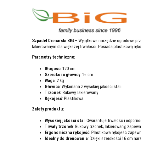
Szpadel Drenarski BIG
– Wyjątkowe narzędzie ogrodowe prze
lakierowanym dla większej trwałości. Posiada plastikową rę
Parametry techniczne:
Długość
: 120 cm
Szerokość głowicy
: 16 cm
Waga
: 2 kg
Głowica
: Wykonana z wysokiej jakości stali
Trzonek
: Bukowy, lakierowany
Rękojeść
: Plastikowa
Zalety produktu:
Wysokiej jakości stal
: Gwarantuje trwałość i odporn
Trwały trzonek
: Bukowy trzonek, lakierowany, zape
Ergonomiczna rękojeść
: Plastikowa rękojeść zapew
Idealny do drenowania
: Dzięki szerokości 16 cm nar