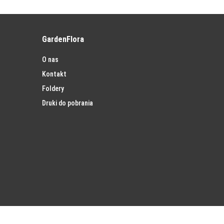
GardenFlora
O nas
Kontakt
Foldery
Druki do pobrania