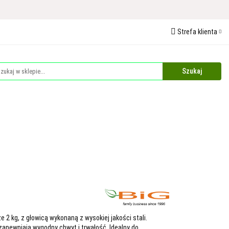
 Ochrona Roślin
Strefa klienta
edaże
Palety
Zaloguj się
Zarejestruj się
Dodaj zgłoszenie
Zgody cookies
Plandeki i Akcesoria Budowlane
Dla Zwierząt
 2 kg, z głowicą wykonaną z wysokiej jakości stali.
zapewniają wygodny chwyt i trwałość. Idealny do