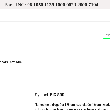
Bank ING:
06 1050 1139 1000 0023 2000 7194
asiona
Ogród
Narzędzia i Maszyny
Nawadnianie i
Dla Zwierząt
Akcesoria Pakowe
Promocje i Wyprz
d
Narzędzia i Maszyny
Nawadnianie i Ochrona Roślin
Akcesoria Pakowe
Promocje i Wyprzedaże
Palety
opaty i Szpadle
Symbol:
BIG SDR
Narzędzie o długości 120 cm, szerokości 16 cm i wadze
Bukowy trzonek lakierowany oraz plastikowa rękojeść 