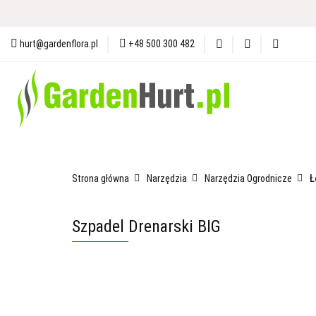
Materiały i Ochrona Gleby
N
hurt@gardenflora.pl
+48 500 300 482
Plandeki i Akcesoria Budowlane
Materiały i Ochrona Gleby
Nasiona
Ogró
Strona główna
Narzędzia
Narzędzia Ogrodnicze
Ł
Szpadel Drenarski BIG