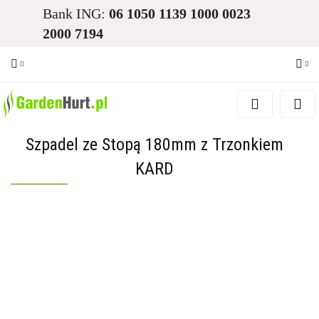
Bank ING:
06 1050 1139 1000 0023
2000 7194
Zaloguj się
Zarejestruj się
Szpadel ze Stopą 180mm z Trzonkiem
Dodaj zgłoszenie
KARD
Zgody cookies