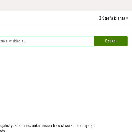
 Ochrona Roślin
Strefa klienta
edaże
Palety
Zaloguj się
Zarejestruj się
Dodaj zgłoszenie
Zgody cookies
Plandeki i Akcesoria Budowlane
Dla Zwierząt
cjalistyczna mieszanka nasion traw stworzona z myślą o
ody