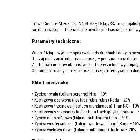
Trawa Greenay Mieszanka NA SUSZĘ 15 kg /33/ to specjalis
się na trawnikach, terenach zielonych i pastwiskach, które 
Parametry techniczne:
Waga: 15 kg – wydajne opakowanie do średnich i dużych powi
Rodzaj mieszanki: odporna na suszę – przeznaczona do tere
Zastosowanie: trawniki, pastwiska, tereny zielone wymagając
Odporność: rośliny dobrze znoszą suszę i intensywne nasłon
Skład mieszanki:
• Życica trwała (Lolium perenne) Nira – 10%
• Kostrzewa czerwona (Festuca rubra rubra) Reda – 20%
• Kostrzewa trzcinowa (Festuca arundinacea) Tiran RX – 10%
• Kostrzewa szczeciniasta (Festuca trachyphylla) Bornito – 
• Życica mieszańcowa (Lolium multiflorum) Gala – 20%
• Życica westerwoldzka (Lolium westerwoldicum) Koga – 15%
• Życica wielokwiatowa (Lolium multiflorum) Turtetra – 20%