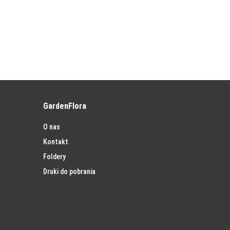
GardenFlora
O nas
Kontakt
Foldery
Druki do pobrania