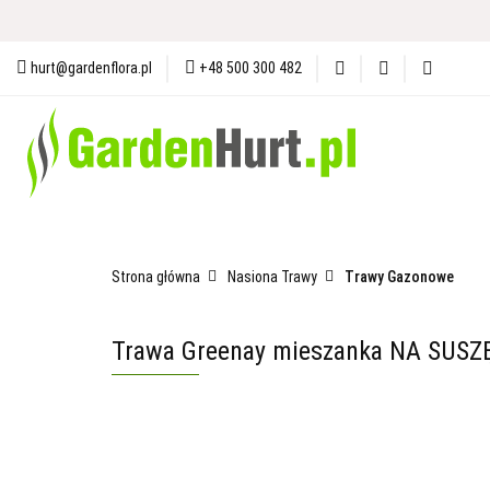
Materiały i Ochrona Gleby
N
hurt@gardenflora.pl
+48 500 300 482
Plandeki i Akcesoria Budowlane
Materiały i Ochrona Gleby
Nasiona
Ogró
Strona główna
Nasiona Trawy
Trawy Gazonowe
Trawa Greenay mieszanka NA SUSZĘ