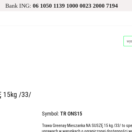
Bank ING:
06 1050 1139 1000 0023 2000 7194
asiona
Ogród
Narzędzia i Maszyny
Nawadnianie i
Dla Zwierząt
Akcesoria Pakowe
Promocje i Wyprz
d
Narzędzia i Maszyny
Nawadnianie i Ochrona Roślin
Akcesoria Pakowe
Promocje i Wyprzedaże
Palety
 15kg /33/
Symbol:
TR ONS15
Trawa Greenay Mieszanka NA SUSZĘ 15 kg /33/ to spe
uprawach w warunkach o ograniczonej dostępności w