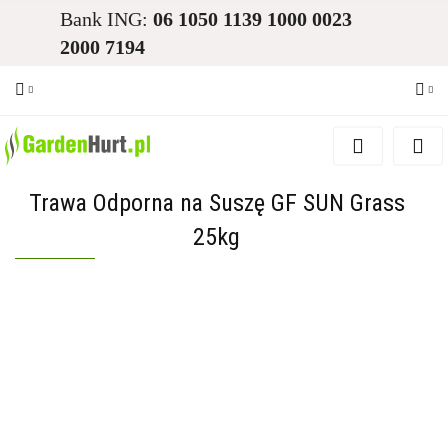
Bank ING:
06 1050 1139 1000 0023
2000 7194
Zaloguj się
Zarejestruj się
Trawa Odporna na Suszę GF SUN Grass
Dodaj zgłoszenie
25kg
Zgody cookies