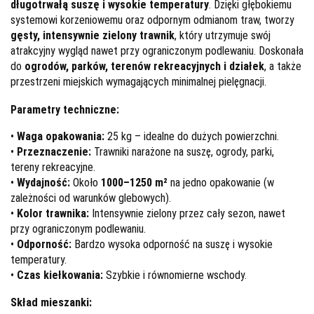
długotrwałą suszę i wysokie temperatury
. Dzięki głębokiemu
systemowi korzeniowemu oraz odpornym odmianom traw, tworzy
gęsty, intensywnie zielony trawnik
, który utrzymuje swój
atrakcyjny wygląd nawet przy ograniczonym podlewaniu. Doskonała
do
ogrodów, parków, terenów rekreacyjnych i działek
, a także
przestrzeni miejskich wymagających minimalnej pielęgnacji.
Parametry techniczne:
•
Waga opakowania:
25 kg – idealne do dużych powierzchni.
•
Przeznaczenie:
Trawniki narażone na suszę, ogrody, parki,
tereny rekreacyjne.
•
Wydajność:
Około
1000–1250 m²
na jedno opakowanie (w
zależności od warunków glebowych).
•
Kolor trawnika:
Intensywnie zielony przez cały sezon, nawet
przy ograniczonym podlewaniu.
•
Odporność:
Bardzo wysoka odporność na suszę i wysokie
temperatury.
•
Czas kiełkowania:
Szybkie i równomierne wschody.
Skład mieszanki: