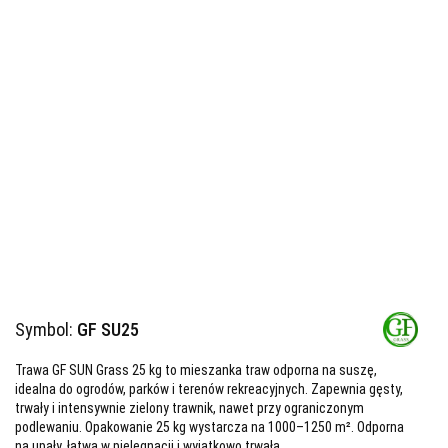
Symbol:
GF SU25
Trawa GF SUN Grass 25 kg to mieszanka traw odporna na suszę,
idealna do ogrodów, parków i terenów rekreacyjnych. Zapewnia gęsty,
trwały i intensywnie zielony trawnik, nawet przy ograniczonym
podlewaniu. Opakowanie 25 kg wystarcza na 1000–1250 m². Odporna
na upały, łatwa w pielęgnacji i wyjątkowo trwała.