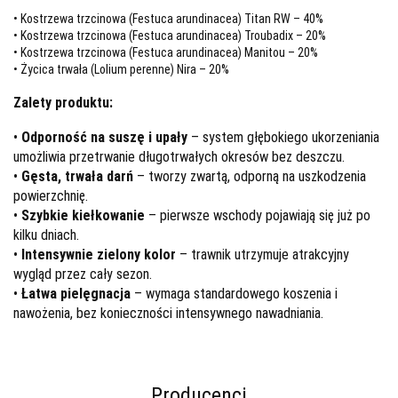
• Kostrzewa trzcinowa (Festuca arundinacea) Titan RW – 40%
• Kostrzewa trzcinowa (Festuca arundinacea) Troubadix – 20%
• Kostrzewa trzcinowa (Festuca arundinacea) Manitou – 20%
• Życica trwała (Lolium perenne) Nira – 20%
Zalety produktu:
•
Odporność na suszę i upały
– system głębokiego ukorzeniania
umożliwia przetrwanie długotrwałych okresów bez deszczu.
•
Gęsta, trwała darń
– tworzy zwartą, odporną na uszkodzenia
powierzchnię.
•
Szybkie kiełkowanie
– pierwsze wschody pojawiają się już po
kilku dniach.
•
Intensywnie zielony kolor
– trawnik utrzymuje atrakcyjny
wygląd przez cały sezon.
•
Łatwa pielęgnacja
– wymaga standardowego koszenia i
nawożenia, bez konieczności intensywnego nawadniania.
Producenci