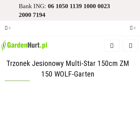
Bank ING:
06 1050 1139 1000 0023
2000 7194
Zaloguj się
Zarejestruj się
Trzonek Jesionowy Multi-Star 150cm ZM
Dodaj zgłoszenie
150 WOLF-Garten
Zgody cookies