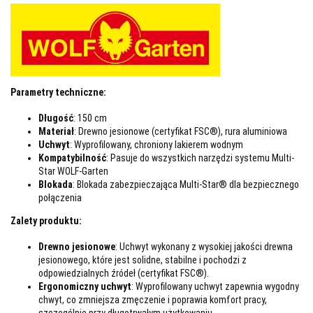
Parametry techniczne:
Długość
: 150 cm
Materiał
: Drewno jesionowe (certyfikat FSC®), rura aluminiowa
Uchwyt
: Wyprofilowany, chroniony lakierem wodnym
Kompatybilność
: Pasuje do wszystkich narzędzi systemu Multi-
Star WOLF-Garten
Blokada
: Blokada zabezpieczająca Multi-Star® dla bezpiecznego
połączenia
Zalety produktu:
Drewno jesionowe
: Uchwyt wykonany z wysokiej jakości drewna
jesionowego, które jest solidne, stabilne i pochodzi z
odpowiedzialnych źródeł (certyfikat FSC®).
Ergonomiczny uchwyt
: Wyprofilowany uchwyt zapewnia wygodny
chwyt, co zmniejsza zmęczenie i poprawia komfort pracy,
szczególnie przy długotrwałym użytkowaniu.