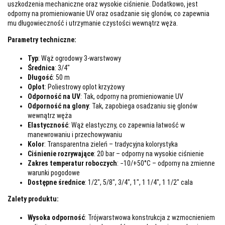
uszkodzenia mechaniczne oraz wysokie ciśnienie. Dodatkowo, jest
odporny na promieniowanie UV oraz osadzanie się glonów, co zapewnia
mu długowieczność i utrzymanie czystości wewnątrz węża.
Parametry techniczne:
Typ
: Wąż ogrodowy 3-warstwowy
Średnica
: 3/4"
Długość
: 50 m
Oplot
: Poliestrowy oplot krzyżowy
Odporność na UV
: Tak, odporny na promieniowanie UV
Odporność na glony
: Tak, zapobiega osadzaniu się glonów
wewnątrz węża
Elastyczność
: Wąż elastyczny, co zapewnia łatwość w
manewrowaniu i przechowywaniu
Kolor
: Transparentna zieleń – tradycyjna kolorystyka
Ciśnienie rozrywające
: 20 bar – odporny na wysokie ciśnienie
Zakres temperatur roboczych
: −10/+50°C – odporny na zmienne
warunki pogodowe
Dostępne średnice
: 1/2", 5/8", 3/4", 1", 1 1/4", 1 1/2" cala
Zalety produktu:
Wysoka odporność
: Trójwarstwowa konstrukcja z wzmocnieniem