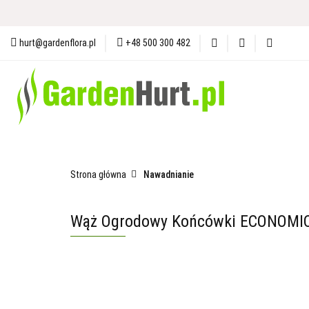
Materiały i Ochrona Gleby
N
hurt@gardenflora.pl
+48 500 300 482
Plandeki i Akcesoria Budowlane
Materiały i Ochrona Gleby
Nasiona
Ogró
Strona główna
Nawadnianie
Wąż Ogrodowy Końcówki ECONOMIC 