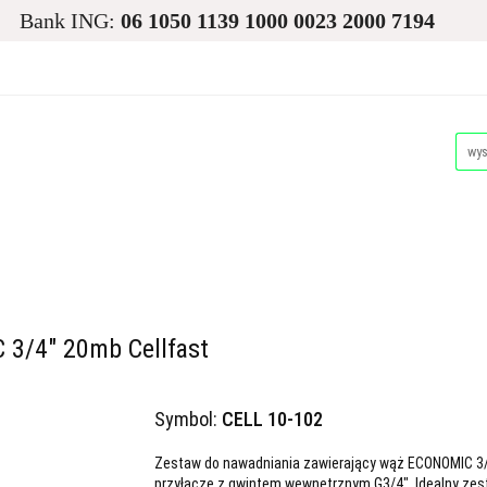
Bank ING:
06 1050 1139 1000 0023 2000 7194
asiona
Ogród
Narzędzia i Maszyny
Nawadnianie i
Dla Zwierząt
Akcesoria Pakowe
Promocje i Wyprz
d
Narzędzia i Maszyny
Nawadnianie i Ochrona Roślin
Akcesoria Pakowe
Promocje i Wyprzedaże
Palety
3/4" 20mb Cellfast
Symbol:
CELL 10-102
Zestaw do nawadniania zawierający wąż ECONOMIC 3/4
przyłącze z gwintem wewnętrznym G3/4". Idealny ze