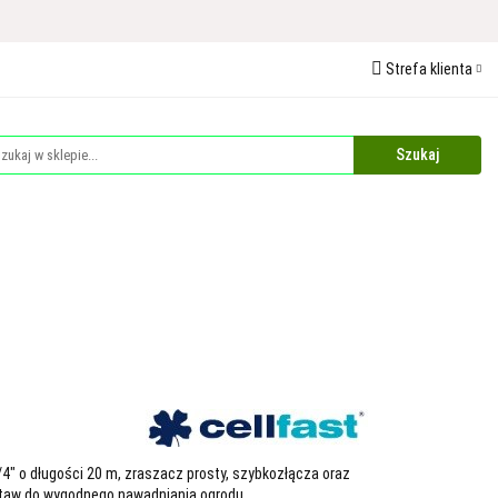
 Ochrona Roślin
Strefa klienta
edaże
Palety
Zaloguj się
Zarejestruj się
Dodaj zgłoszenie
Zgody cookies
Plandeki i Akcesoria Budowlane
Dla Zwierząt
" o długości 20 m, zraszacz prosty, szybkozłącza oraz
staw do wygodnego nawadniania ogrodu