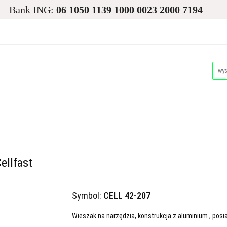
Bank ING:
06 1050 1139 1000 0023 2000 7194
asiona
Ogród
Narzędzia i Maszyny
Nawadnianie i
Dla Zwierząt
Akcesoria Pakowe
Promocje i Wyprz
d
Narzędzia i Maszyny
Nawadnianie i Ochrona Roślin
Akcesoria Pakowe
Promocje i Wyprzedaże
Palety
ellfast
Symbol:
CELL 42-207
Wieszak na narzędzia, konstrukcja z aluminium , pos