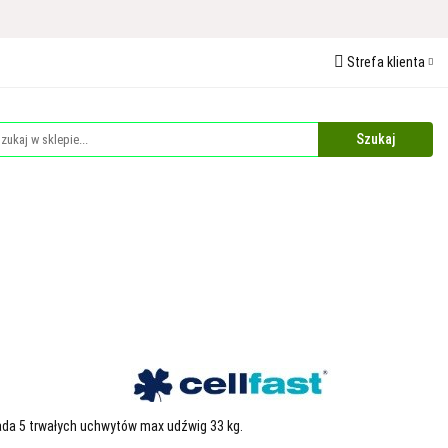
 Ochrona Roślin
Strefa klienta
edaże
Palety
Zaloguj się
Zarejestruj się
Dodaj zgłoszenie
Zgody cookies
Plandeki i Akcesoria Budowlane
Dla Zwierząt
iada 5 trwałych uchwytów max udźwig 33 kg.