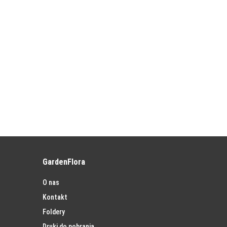
GardenFlora
O nas
Kontakt
Foldery
Druki do pobrania