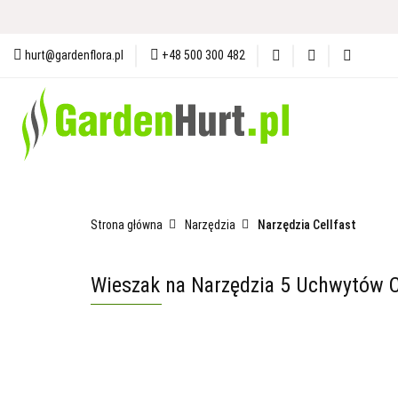
Materiały i Ochrona Gleby
N
hurt@gardenflora.pl
+48 500 300 482
Plandeki i Akcesoria Budowlane
Materiały i Ochrona Gleby
Nasiona
Ogró
Strona główna
Narzędzia
Narzędzia Cellfast
Wieszak na Narzędzia 5 Uchwytów C