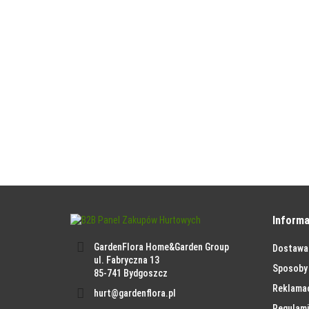
Informa
GardenFlora Home&Garden Group
Dostawa
ul. Fabryczna 13
Sposoby 
85-741 Bydgoszcz
Reklama
hurt@gardenflora.pl
Regulami